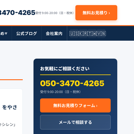
-3470-4265
無料お見積り ›
受付 9:00-20:00（日・祝休）
🇺🇸
🇰🇷
🇹🇼
🇻🇳
とめ
公式ブログ
会社案内
▼
お気軽にご相談ください
050-3470-4265
受付 9:00-20:00（日・祝休）
無料お見積りフォーム ›
」をやさ
メールで相談する
キシレン」