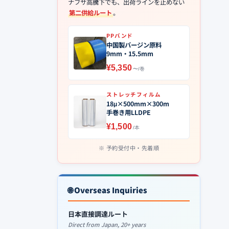
ナフサ高騰下でも、出荷ラインを止めない
第二供給ルート
。
PPバンド
中国製バージン原料
9mm・15.5mm
¥5,350
〜/巻
ストレッチフィルム
18μ×500mm×300m
手巻き用LLDPE
¥1,500
/本
予約受付中・先着順
🌐 Overseas Inquiries
日本直接調達ルート
Direct from Japan, 20+ years