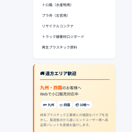
トロ箱（水産物用）
プラ舟（左官用）
リサイクルコンテナ
トラック緩衝材ロジボード
再生プラスチック原料
🚚 遠方エリア歓迎
九州・四国
のお客様へ
Webで小口販売対応中
🐟 九州
🍊 四国
📦 10枚〜
岐阜プラスチック工業様との強固なパイプを活
かし、製造拠点から遠いエンドユーザー様へ高
品質パレットを直接お届けします。