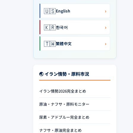
🇺🇸
›
English
🇰🇷
›
한국어
🇹🇼
›
繁體中文
🌏 イラン情勢・原料市況
イラン情勢2026完全まとめ
原油・ナフサ・原料モニター
尿素・アドブルー完全まとめ
ナフサ・原油完全まとめ