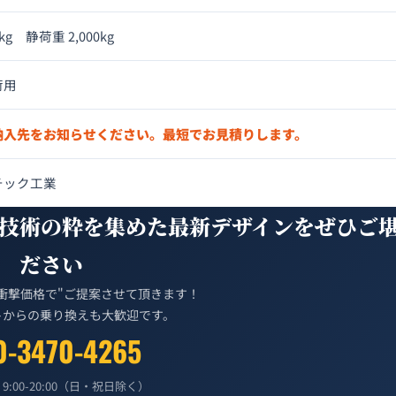
kg 静荷重 2,000kg
荷用
納入先をお知らせください。最短でお見積りします。
チック工業
技術の粋を集めた最新デザインをぜひご
ださい
衝撃価格で"ご提案させて頂きます！
トからの乗り換えも大歓迎です。
0-3470-4265
9:00-20:00（日・祝日除く）