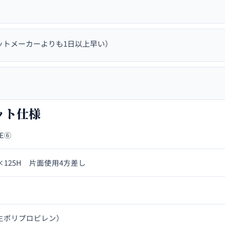
ットメーカーよりも1日以上早い）
レット仕様
1E⑥
00×125H 片面使用4方差し
生ポリプロピレン）