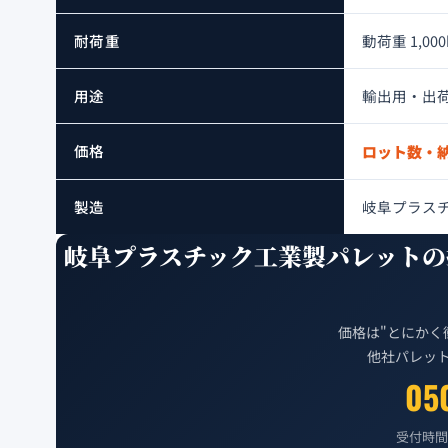
耐荷重
動荷重 1,000
用途
輸出用・出
価格
ロット数・
製造
岐阜プラス
岐阜プラスチック工業製パレットの
価格は"とにかく
他社パレッ
05
受付時間 