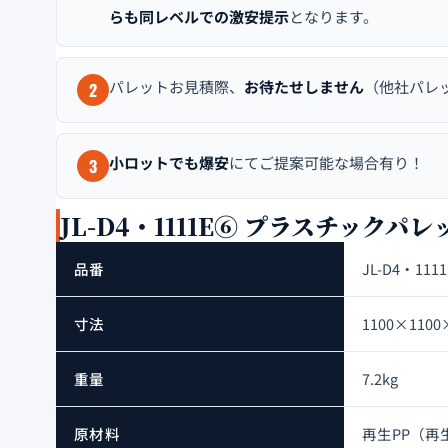
らも同レベルでの激安提示
となります。
パレットお見積際、
お待たせしません
（他社パレ
2
小ロットでも爆安
にてご提案可能な場合有り！
3
JL-D4・1111E⑥ プラスチックパ
品番
JL-D4・111
寸法
1100×11
重量
7.2kg
原材料
再生PP（再