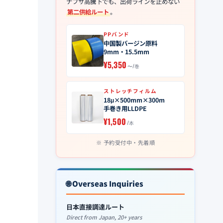
ナフサ高騰下でも、出荷ラインを止めない
第二供給ルート
。
PPバンド
中国製バージン原料
9mm・15.5mm
¥5,350
〜/巻
ストレッチフィルム
18μ×500mm×300m
手巻き用LLDPE
¥1,500
/本
予約受付中・先着順
🌐 Overseas Inquiries
日本直接調達ルート
Direct from Japan, 20+ years