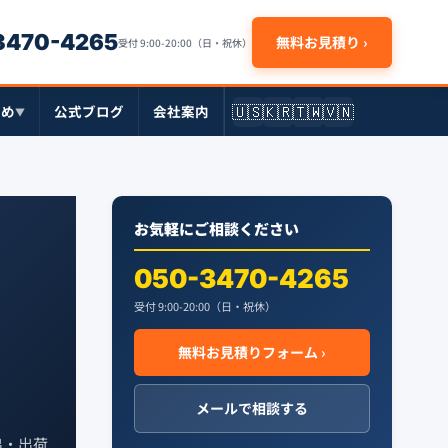
-3470-4265
無料お見積り ›
受付 9:00-20:00（日・祝休）
🇺🇸
🇰🇷
🇹🇼
🇻🇳
とめ
公式ブログ
会社案内
▼
お気軽にご相談ください
050-3470-4265
受付 9:00-20:00（日・祝休）
無料お見積りフォーム ›
メールで相談する
出・出荷