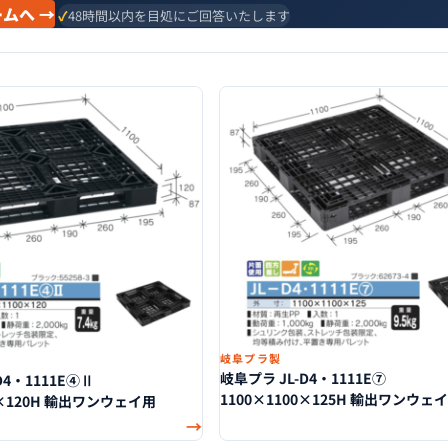
ムへ →
48時間以内を目処にご回答いたします
岐阜プラ製
岐阜プラ JL-D4・1111E⑦
D4・1111E④Ⅱ
1100×1100×125H 輸出ワンウェ
0×120H 輸出ワンウェイ用
→