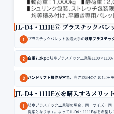
JL-D4・1111E⑥ プラスチックパ
プラスチックパレット製造大手の
岐阜プラスチッ
1
自重7.2kg
と岐阜プラスチック工業製1100×110
2
ハンドリフト操作が容易
、高さ125Hのため120
3
JL-D4・1111E⑥を購入するメリッ
岐阜プラスチック工業製の場合、同一サイズ・同
1
提案となります。よってJL-D4・1111E⑥を希望し