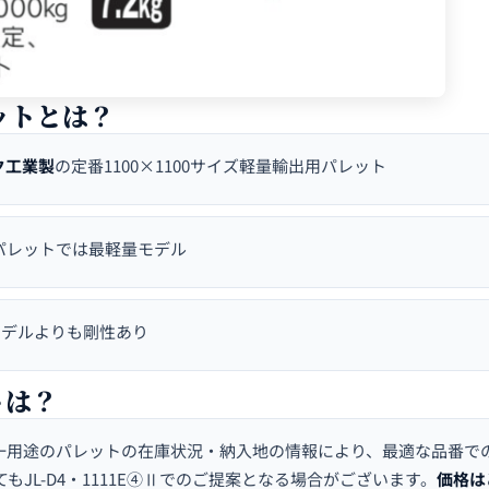
レットとは？
ク工業製
の定番1100×1100サイズ軽量輸出用パレット
0パレットでは最軽量モデル
Hモデルよりも剛性あり
トは？
一用途のパレットの在庫状況・納入地の情報により、最適な品番で
てもJL-D4・1111E④Ⅱでのご提案となる場合がございます。
価格は