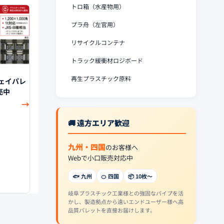
トロ箱（水産物用）
プラ舟（左官用）
リサイクルコンテナ
トラック緩衝材ロジボード
再生プラスチック原料
ンウェイパレ
売中
→
🚚 遠方エリア歓迎
九州・四国
のお客様へ
Webで小口販売対応中
🐟 九州
🍊 四国
📦 10枚〜
岐阜プラスチック工業様との強固なパイプを活
かし、製造拠点から遠いエンドユーザー様へ高
品質パレットを直接お届けします。