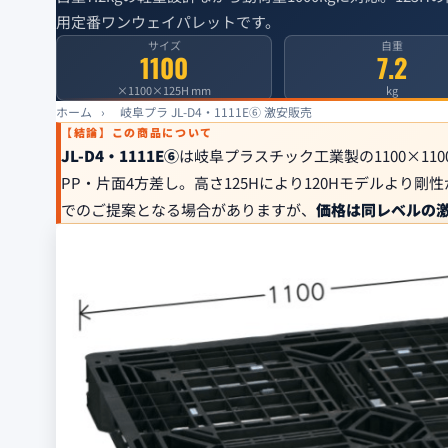
用定番ワンウェイパレットです。
サイズ
自重
1100
7.2
×1100×125H mm
kg
ホーム
›
岐阜プラ JL-D4・1111E⑥ 激安販売
【結論】この商品について
JL-D4・1111E⑥
は岐阜プラスチック工業製の1100×11
PP・片面4方差し。高さ125Hにより120Hモデルより剛
でのご提案となる場合がありますが、
価格は同レベルの