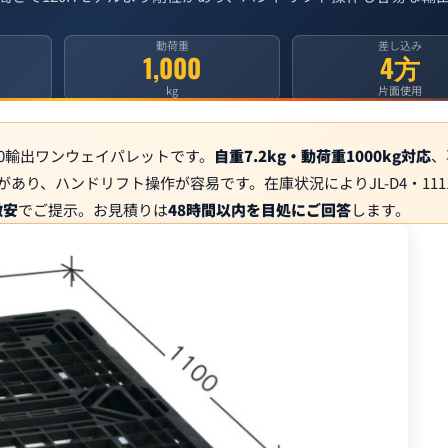
動荷重
差し込み
1,000
4方
kg
片面使用
00輸出ワンウェイパレットです。
自重7.2kg・動荷重1000kg対応
、
性があり、ハンドリフト操作が容易です。在庫状況によりJL-D4・111
激安
でご提示。お見積りは
48時間以内を目処にご回答
します。