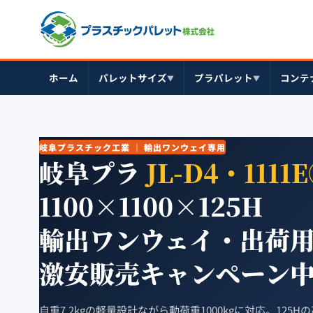
ホーム
パレットサイズ
プラパレット
コンテ
▼
▼
岐阜プラスチック工業 ｜ 輸出ワンウェイ専用
岐阜プラ
JL-D4・1111
1100×1100×125H
輸出ワンウェイ・出荷
激安販売キャンペーン中‼
自重7.2kgの軽量設計ながら動荷重1000kgに対応。12