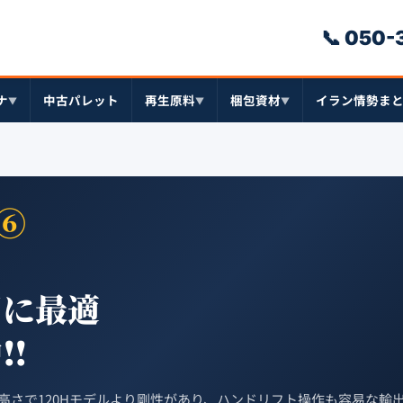
📞 050
ナ
中古パレット
再生原料
梱包資材
イラン情勢ま
▼
▼
▼
E⑥
用に最適
︎
5Hの高さで120Hモデルより剛性があり、ハンドリフト操作も容易な輸