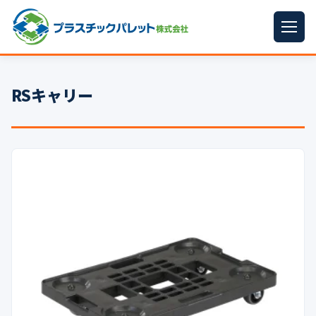
ホーム
RSキャリー
パレットサイズ
▼
プラパレット
▼
コンテナ
▼
中古パレット
再生原料
▼
梱包資材
▼
イラン情勢まとめ
▼