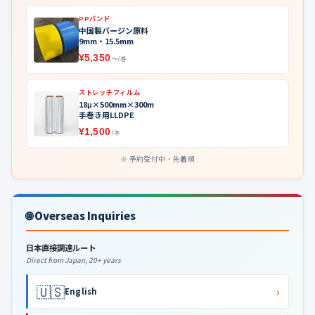
PPバンド
中国製バージン原料
9mm・15.5mm
¥5,350
〜/巻
ストレッチフィルム
18μ×500mm×300m
手巻き用LLDPE
¥1,500
/本
予約受付中・先着順
🌐 Overseas Inquiries
日本直接調達ルート
Direct from Japan, 20+ years
🇺🇸
›
English