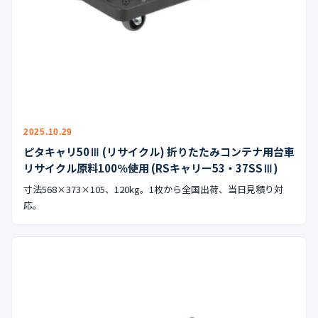
公式ブログ
会社案内
🇺🇸
🇰🇷
🇹🇼
🇻🇳
2025.10.29
ピタキャリ50Ⅲ (リサイクル) 折りたたみコンテナ用台車
リサイクル原料100％使用 (RSキャリー53・37SSⅢ)
寸法568×373×105、120kg。1枚から全国出荷、当日見積り対
応。