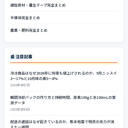
建設資材・養生テープ完全まとめ
半導体完全まとめ
農業・肥料完全まとめ
📰 注目記事
冷凍食品はなぜ2026年に何度も値上げされるのか、9月ニッスイ
2〜17%と10月味の素5〜8%
2026年8月7日
瞬間冷却パックの作り方と持続時間、尿素100gと水100mLの実
測データ
2026年8月4日
配送の遅延はなぜ起きているのか、熊本地震で物流の余力が消
えた一週間