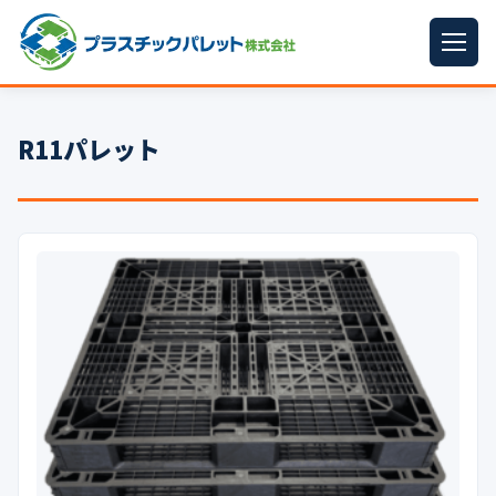
ホーム
R11パレット
パレットサイズ
▼
プラパレット
▼
コンテナ
▼
中古パレット
再生原料
▼
梱包資材
▼
イラン情勢まとめ
▼