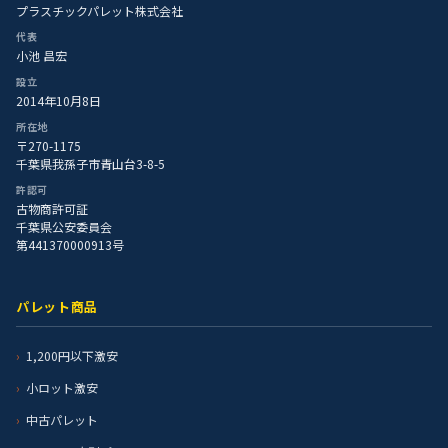
プラスチックパレット株式会社
代表
小池 昌宏
設立
2014年10月8日
所在地
〒270-1175
千葉県我孫子市青山台3-8-5
許認可
古物商許可証
千葉県公安委員会
第441370000913号
パレット商品
1,200円以下激安
小ロット激安
中古パレット