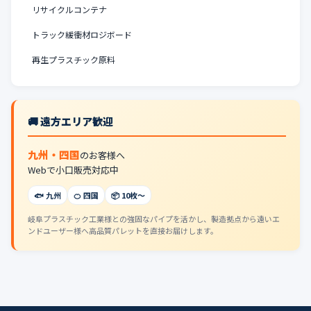
リサイクルコンテナ
トラック緩衝材ロジボード
再生プラスチック原料
🚚 遠方エリア歓迎
九州・四国
のお客様へ
Webで小口販売対応中
🐟 九州
🍊 四国
📦 10枚〜
岐阜プラスチック工業様との強固なパイプを活かし、製造拠点から遠いエ
ンドユーザー様へ高品質パレットを直接お届けします。