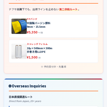
ナフサ高騰下でも、出荷ラインを止めない
第二供給ルート
。
PPバンド
中国製バージン原料
9mm・15.5mm
¥5,350
〜/巻
ストレッチフィルム
18μ×500mm×300m
手巻き用LLDPE
¥1,500
/本
予約受付中・先着順
🌐 Overseas Inquiries
日本直接調達ルート
Direct from Japan, 20+ years