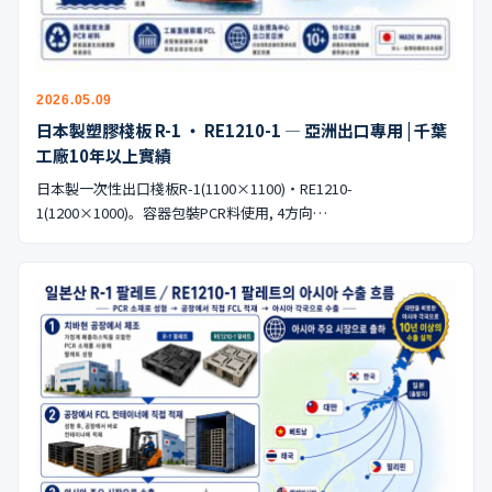
公式ブログ
会社案内
2026.05.09
🇺🇸
🇰🇷
🇹🇼
🇻🇳
日本製塑膠棧板 R-1 ・ RE1210-1 — 亞洲出口專用 | 千葉
工廠10年以上實績
日本製一次性出口棧板R-1(1100×1100)・RE1210-
1(1200×1000)。容器包裝PCR料使用, 4方向…