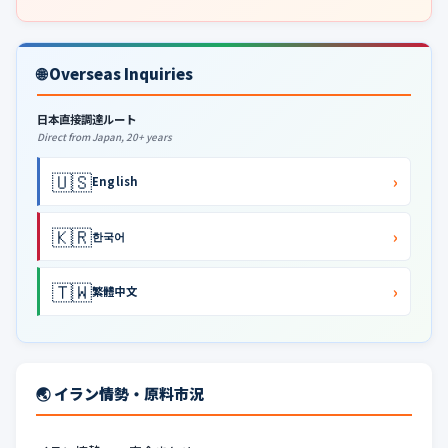
🌐 Overseas Inquiries
日本直接調達ルート
Direct from Japan, 20+ years
🇺🇸
›
English
🇰🇷
›
한국어
🇹🇼
›
繁體中文
🌏 イラン情勢・原料市況