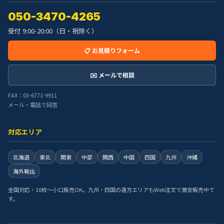
050-3470-4265
受付 9:00-20:00（日・祝除く）
📋 お見積りフォーム
✉️ メールで相談
FAX：03-6771-9911
メール・電話で回答
対応エリア
北海道
東北
関東
中部
関西
中国
四国
九州
沖縄
海外輸出
全国対応・10枚〜小口販売OK。九州・四国の遠方エリアもWeb注文で激安販売中で
す。