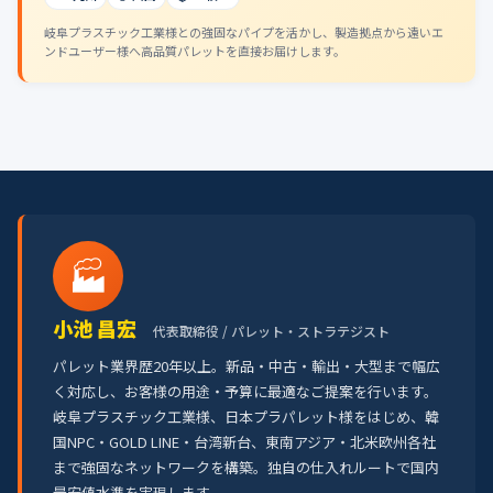
岐阜プラスチック工業様との強固なパイプを活かし、製造拠点から遠いエ
ンドユーザー様へ高品質パレットを直接お届けします。
🏭
小池 昌宏
代表取締役 / パレット・ストラテジスト
パレット業界歴20年以上。新品・中古・輸出・大型まで幅広
く対応し、お客様の用途・予算に最適なご提案を行います。
岐阜プラスチック工業様、日本プラパレット様をはじめ、韓
国NPC・GOLD LINE・台湾新台、東南アジア・北米欧州各社
まで強固なネットワークを構築。独自の仕入れルートで国内
最安値水準を実現します。