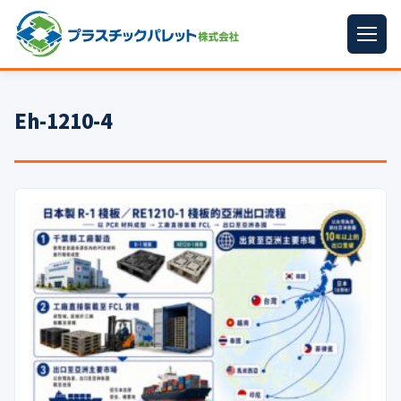
ホーム
Eh-1210-4
パレットサイズ
▼
プラパレット
▼
コンテナ
▼
中古パレット
再生原料
▼
梱包資材
▼
イラン情勢まとめ
▼