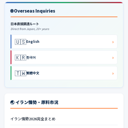
🌐 Overseas Inquiries
日本直接調達ルート
Direct from Japan, 20+ years
🇺🇸
›
English
🇰🇷
›
한국어
🇹🇼
›
繁體中文
🌏 イラン情勢・原料市況
イラン情勢2026完全まとめ