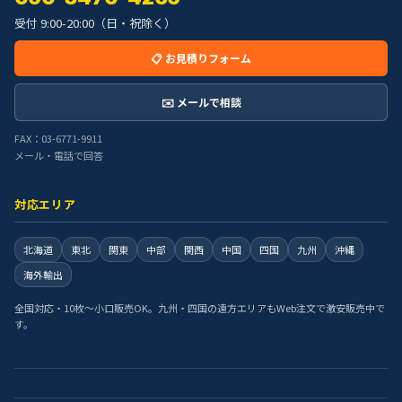
受付 9:00-20:00（日・祝除く）
📋 お見積りフォーム
✉️ メールで相談
FAX：03-6771-9911
メール・電話で回答
対応エリア
北海道
東北
関東
中部
関西
中国
四国
九州
沖縄
海外輸出
全国対応・10枚〜小口販売OK。九州・四国の遠方エリアもWeb注文で激安販売中で
す。