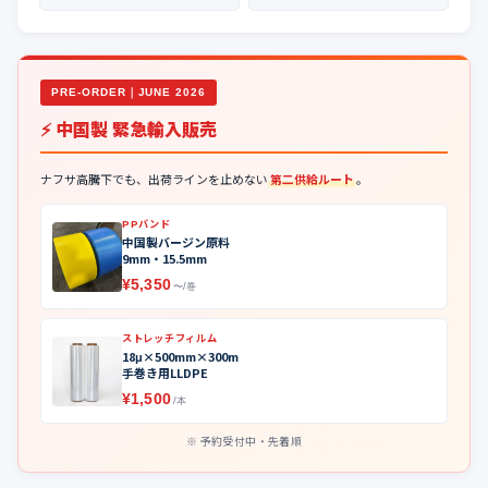
PRE-ORDER｜JUNE 2026
⚡ 中国製 緊急輸入販売
ナフサ高騰下でも、出荷ラインを止めない
第二供給ルート
。
PPバンド
中国製バージン原料
9mm・15.5mm
¥5,350
〜/巻
ストレッチフィルム
18μ×500mm×300m
手巻き用LLDPE
¥1,500
/本
予約受付中・先着順