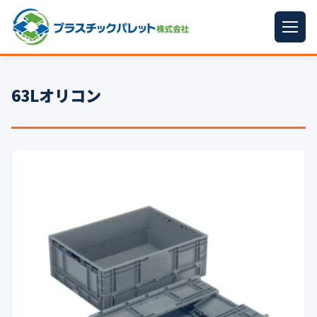
ホーム
63Lオリコン
パレットサイズ
▼
プラパレット
▼
コンテナ
▼
中古パレット
再生原料
▼
梱包資材
▼
イラン情勢まとめ
▼