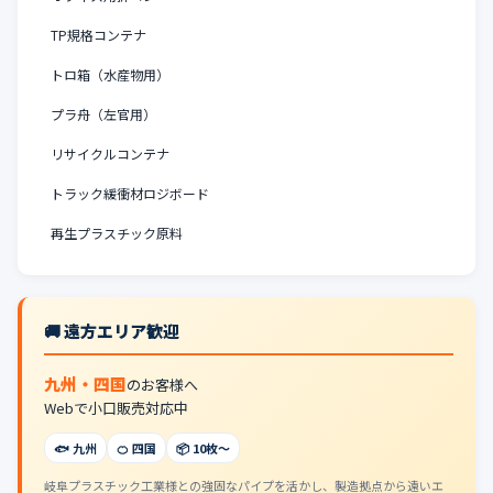
TP規格コンテナ
トロ箱（水産物用）
プラ舟（左官用）
リサイクルコンテナ
トラック緩衝材ロジボード
再生プラスチック原料
🚚 遠方エリア歓迎
九州・四国
のお客様へ
Webで小口販売対応中
🐟 九州
🍊 四国
📦 10枚〜
岐阜プラスチック工業様との強固なパイプを活かし、製造拠点から遠いエ