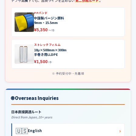
ナフサ高騰下でも、出荷ラインを止めない
第二供給ルート
。
PPバンド
中国製バージン原料
9mm・15.5mm
¥5,350
〜/巻
ストレッチフィルム
18μ×500mm×300m
手巻き用LLDPE
¥1,500
/本
予約受付中・先着順
🌐 Overseas Inquiries
日本直接調達ルート
Direct from Japan, 20+ years
🇺🇸
›
English