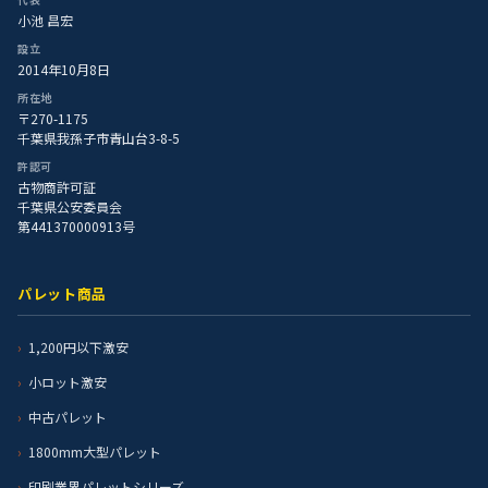
小池 昌宏
設立
2014年10月8日
所在地
〒270-1175
千葉県我孫子市青山台3-8-5
許認可
古物商許可証
千葉県公安委員会
第441370000913号
パレット商品
1,200円以下激安
小ロット激安
中古パレット
1800mm大型パレット
印刷業界パレットシリーズ