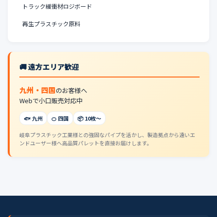
トラック緩衝材ロジボード
再生プラスチック原料
🚚 遠方エリア歓迎
九州・四国
のお客様へ
Webで小口販売対応中
🐟 九州
🍊 四国
📦 10枚〜
岐阜プラスチック工業様との強固なパイプを活かし、製造拠点から遠いエ
ンドユーザー様へ高品質パレットを直接お届けします。