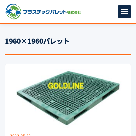
ホーム
1960×1960パレット
パレットサイズ
▼
プラパレット
▼
コンテナ
▼
中古パレット
再生原料
▼
梱包資材
▼
イラン情勢まとめ
▼