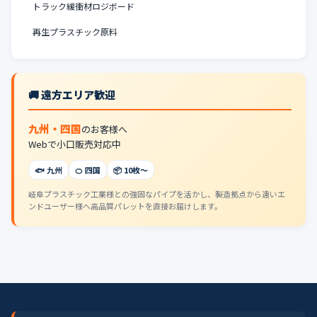
トラック緩衝材ロジボード
再生プラスチック原料
🚚 遠方エリア歓迎
九州・四国
のお客様へ
Webで小口販売対応中
🐟 九州
🍊 四国
📦 10枚〜
岐阜プラスチック工業様との強固なパイプを活かし、製造拠点から遠いエ
ンドユーザー様へ高品質パレットを直接お届けします。