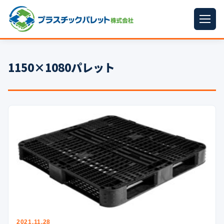
ホーム
1150×1080パレット
パレットサイズ
▼
プラパレット
▼
コンテナ
▼
中古パレット
再生原料
▼
梱包資材
▼
イラン情勢まとめ
▼
2021.11.28