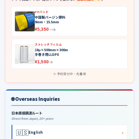
PPバンド
中国製バージン原料
9mm・15.5mm
¥5,350
〜/巻
ストレッチフィルム
18μ×500mm×300m
手巻き用LLDPE
¥1,500
/本
予約受付中・先着順
🌐 Overseas Inquiries
日本直接調達ルート
Direct from Japan, 20+ years
🇺🇸
›
English