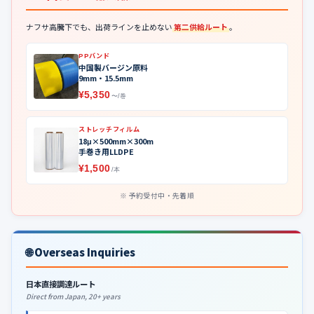
ナフサ高騰下でも、出荷ラインを止めない
第二供給ルート
。
PPバンド
中国製バージン原料
9mm・15.5mm
¥5,350
〜/巻
ストレッチフィルム
18μ×500mm×300m
手巻き用LLDPE
¥1,500
/本
予約受付中・先着順
🌐 Overseas Inquiries
日本直接調達ルート
Direct from Japan, 20+ years