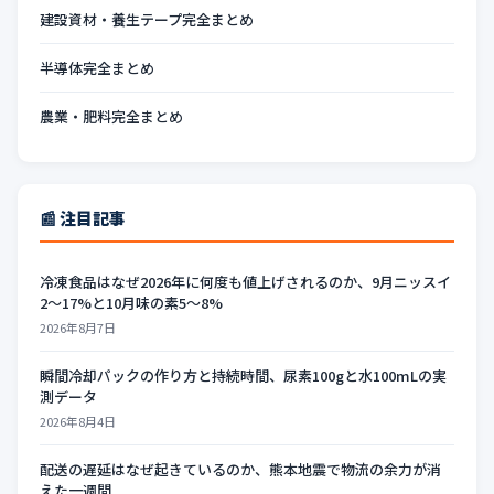
建設資材・養生テープ完全まとめ
半導体完全まとめ
農業・肥料完全まとめ
📰 注目記事
冷凍食品はなぜ2026年に何度も値上げされるのか、9月ニッスイ
2〜17%と10月味の素5〜8%
2026年8月7日
瞬間冷却パックの作り方と持続時間、尿素100gと水100mLの実
測データ
2026年8月4日
配送の遅延はなぜ起きているのか、熊本地震で物流の余力が消
えた一週間