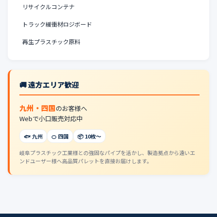
リサイクルコンテナ
トラック緩衝材ロジボード
再生プラスチック原料
🚚 遠方エリア歓迎
九州・四国
のお客様へ
Webで小口販売対応中
🐟 九州
🍊 四国
📦 10枚〜
岐阜プラスチック工業様との強固なパイプを活かし、製造拠点から遠いエ
ンドユーザー様へ高品質パレットを直接お届けします。