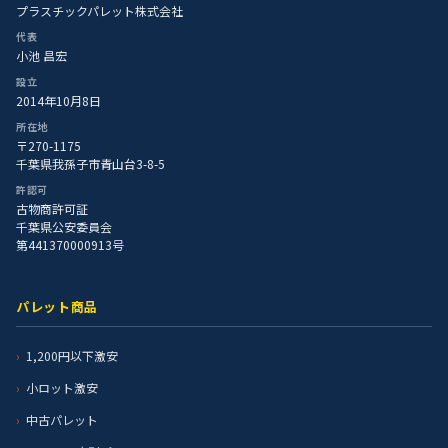
プラスチックパレット株式会社
代表
小池 昌宏
設立
2014年10月8日
所在地
〒270-1175
千葉県我孫子市青山台3-8-5
許認可
古物商許可証
千葉県公安委員会
第441370000913号
パレット商品
1,200円以下激安
小ロット激安
中古パレット