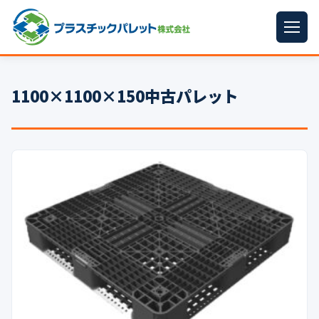
ホーム
1100×1100×150中古パレット
パレットサイズ
▼
プラパレット
▼
コンテナ
▼
中古パレット
再生原料
▼
梱包資材
▼
イラン情勢まとめ
▼