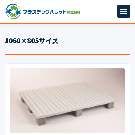
ホーム
1060×805サイズ
パレットサイズ
▼
プラパレット
▼
コンテナ
▼
中古パレット
再生原料
▼
梱包資材
▼
イラン情勢まとめ
▼