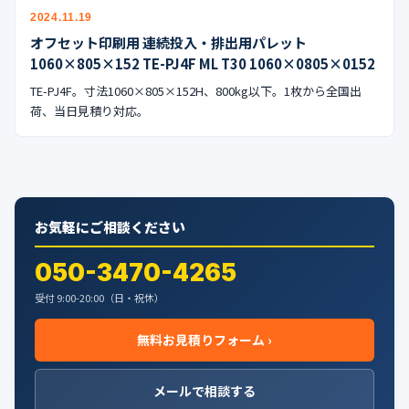
公式ブログ
2024.11.19
オフセット印刷用 連続投入・排出用パレット
会社案内
1060×805×152 TE-PJ4F ML T30 1060×0805×0152
TE-PJ4F。寸法1060×805×152H、800kg以下。1枚から全国出
🇺🇸
🇰🇷
🇹🇼
🇻🇳
荷、当日見積り対応。
お気軽にご相談ください
050-3470-4265
受付 9:00-20:00（日・祝休）
無料お見積りフォーム ›
メールで相談する