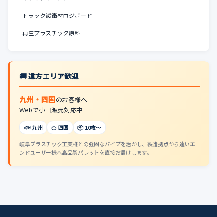
トラック緩衝材ロジボード
再生プラスチック原料
🚚 遠方エリア歓迎
九州・四国
のお客様へ
Webで小口販売対応中
🐟 九州
🍊 四国
📦 10枚〜
岐阜プラスチック工業様との強固なパイプを活かし、製造拠点から遠いエ
ンドユーザー様へ高品質パレットを直接お届けします。