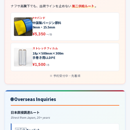
ナフサ高騰下でも、出荷ラインを止めない
第二供給ルート
。
PPバンド
中国製バージン原料
9mm・15.5mm
¥5,350
〜/巻
ストレッチフィルム
18μ×500mm×300m
手巻き用LLDPE
¥1,500
/本
予約受付中・先着順
🌐 Overseas Inquiries
日本直接調達ルート
Direct from Japan, 20+ years