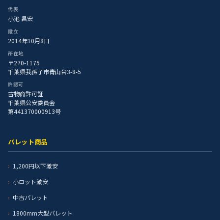
代表
小池 昌宏
設立
2014年10月8日
所在地
〒270-1175
千葉県我孫子市青山台3-8-5
許認可
古物商許可証
千葉県公安委員会
第441370000913号
パレット商品
1,200円以下激安
小ロット激安
中古パレット
1800mm大型パレット