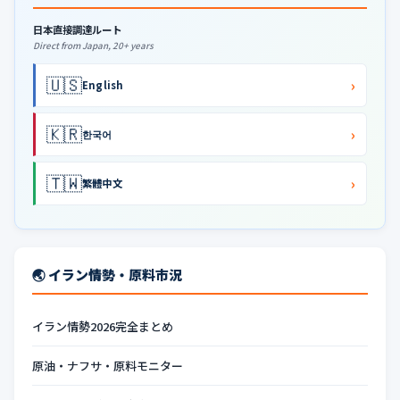
日本直接調達ルート
Direct from Japan, 20+ years
🇺🇸
›
English
🇰🇷
›
한국어
🇹🇼
›
繁體中文
🌏 イラン情勢・原料市況
イラン情勢2026完全まとめ
原油・ナフサ・原料モニター