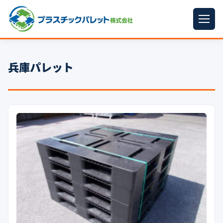
ホーム
兵庫パレット
パレットサイズ
▼
プラパレット
▼
コンテナ
▼
中古パレット
再生原料
▼
梱包資材
▼
イラン情勢まとめ
▼