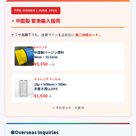
PRE-ORDER｜JUNE 2026
⚡ 中国製 緊急輸入販売
ナフサ高騰下でも、出荷ラインを止めない
第二供給ルート
。
PPバンド
中国製バージン原料
9mm・15.5mm
¥5,350
〜/巻
ストレッチフィルム
18μ×500mm×300m
手巻き用LLDPE
¥1,500
/本
予約受付中・先着順
🌐 Overseas Inquiries