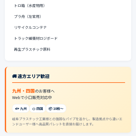
トロ箱（水産物用）
プラ舟（左官用）
リサイクルコンテナ
トラック緩衝材ロジボード
再生プラスチック原料
🚚 遠方エリア歓迎
九州・四国
のお客様へ
Webで小口販売対応中
🐟 九州
🍊 四国
📦 10枚〜
岐阜プラスチック工業様との強固なパイプを活かし、製造拠点から遠いエ
ンドユーザー様へ高品質パレットを直接お届けします。