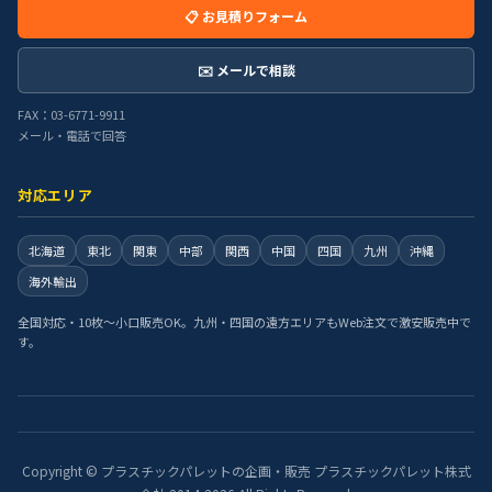
📋 お見積りフォーム
✉️ メールで相談
FAX：03-6771-9911
メール・電話で回答
対応エリア
北海道
東北
関東
中部
関西
中国
四国
九州
沖縄
海外輸出
全国対応・10枚〜小口販売OK。九州・四国の遠方エリアもWeb注文で激安販売中で
す。
Copyright © プラスチックパレットの企画・販売 プラスチックパレット株式