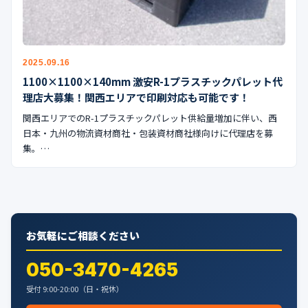
公式ブログ
会社案内
2025.09.16
🇺🇸
🇰🇷
🇹🇼
🇻🇳
1100×1100×140mm 激安R-1プラスチックパレット代
理店大募集！関西エリアで印刷対応も可能です！
関西エリアでのR-1プラスチックパレット供給量増加に伴い、西
日本・九州の物流資材商社・包装資材商社様向けに代理店を募
集。…
お気軽にご相談ください
050-3470-4265
受付 9:00-20:00（日・祝休）