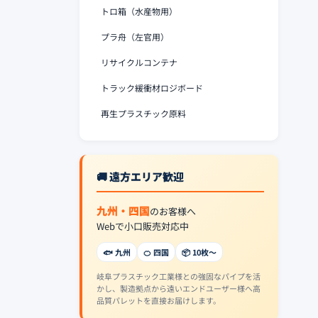
トロ箱（水産物用）
プラ舟（左官用）
リサイクルコンテナ
トラック緩衝材ロジボード
再生プラスチック原料
🚚 遠方エリア歓迎
九州・四国
のお客様へ
Webで小口販売対応中
🐟 九州
🍊 四国
📦 10枚〜
岐阜プラスチック工業様との強固なパイプを活
かし、製造拠点から遠いエンドユーザー様へ高
品質パレットを直接お届けします。