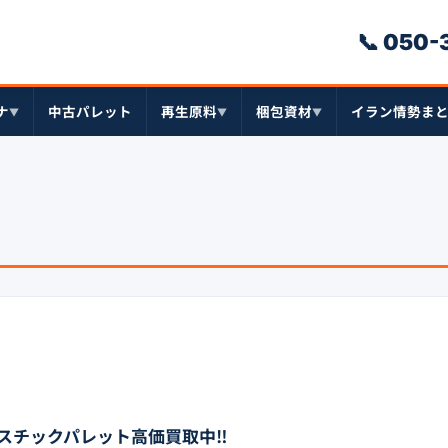
📞 050
ナ
中古パレット
再生原料
梱包資材
イラン情勢ま
▼
▼
▼
スチックパレット高価買取中‼︎