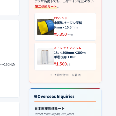
ナフサ高騰下でも、出荷ラインを止めない
第二供給ルート
。
PPバンド
中国製バージン原料
9mm・15.5mm
¥5,350
〜/巻
ストレッチフィルム
18μ×500mm×300m
手巻き用LLDPE
〜150Hの
¥1,500
/本
予約受付中・先着順
🌐 Overseas Inquiries
日本直接調達ルート
Direct from Japan, 20+ years