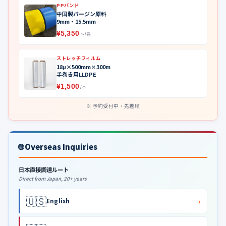
PPバンド
中国製バージン原料
9mm・15.5mm
¥5,350
〜/巻
ストレッチフィルム
18μ×500mm×300m
手巻き用LLDPE
¥1,500
/本
予約受付中・先着順
🌐 Overseas Inquiries
日本直接調達ルート
Direct from Japan, 20+ years
🇺🇸
›
English