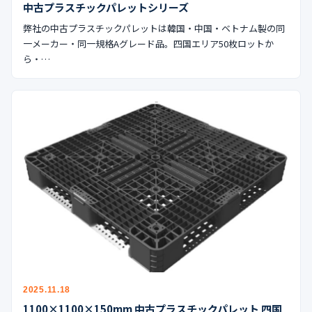
中古プラスチックパレットシリーズ
公式ブログ
弊社の中古プラスチックパレットは韓国・中国・ベトナム製の同
会社案内
一メーカー・同一規格Aグレード品。四国エリア50枚ロットか
ら・…
🇺🇸
🇰🇷
🇹🇼
🇻🇳
2025.11.18
1100×1100×150mm 中古プラスチックパレット 四国