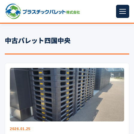
ホーム
中古パレット四国中央
パレットサイズ
▼
プラパレット
▼
コンテナ
▼
中古パレット
再生原料
▼
梱包資材
▼
イラン情勢まとめ
▼
2026.01.25