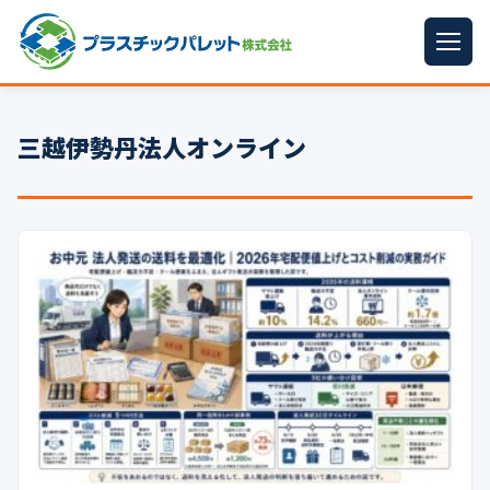
ホーム
三越伊勢丹法人オンライン
パレットサイズ
▼
プラパレット
▼
コンテナ
▼
中古パレット
再生原料
▼
梱包資材
▼
イラン情勢まとめ
▼