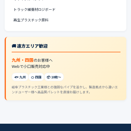
トラック緩衝材ロジボード
再生プラスチック原料
🚚 遠方エリア歓迎
九州・四国
のお客様へ
Webで小口販売対応中
🐟 九州
🍊 四国
📦 10枚〜
岐阜プラスチック工業様との強固なパイプを活かし、製造拠点から遠いエ
ンドユーザー様へ高品質パレットを直接お届けします。