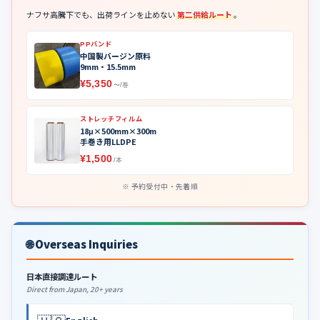
ナフサ高騰下でも、出荷ラインを止めない
第二供給ルート
。
PPバンド
中国製バージン原料
9mm・15.5mm
¥5,350
〜/巻
ストレッチフィルム
18μ×500mm×300m
手巻き用LLDPE
¥1,500
/本
予約受付中・先着順
🌐 Overseas Inquiries
日本直接調達ルート
Direct from Japan, 20+ years