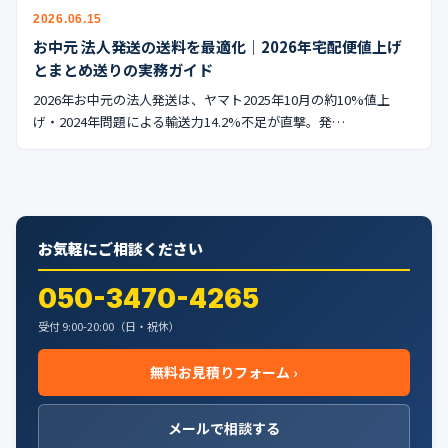
公式ブログ
2026.06.15
お中元 法人発送の送料を最適化｜2026年宅配便値上げ
会社案内
とまとめ送りの実務ガイド
2026年お中元の法人発送は、ヤマト2025年10月の約10%値上
🇺🇸
🇰🇷
🇹🇼
🇻🇳
げ・2024年問題による輸送力14.2%不足が直撃。発…
お気軽にご相談ください
050-3470-4265
受付 9:00-20:00（日・祝休）
無料お見積りフォーム ›
メールで相談する