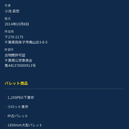
代表
小池 昌宏
設立
2014年10月8日
所在地
〒270-1175
千葉県我孫子市青山台3-8-5
許認可
古物商許可証
千葉県公安委員会
第441370000913号
パレット商品
1,200円以下激安
小ロット激安
中古パレット
1800mm大型パレット