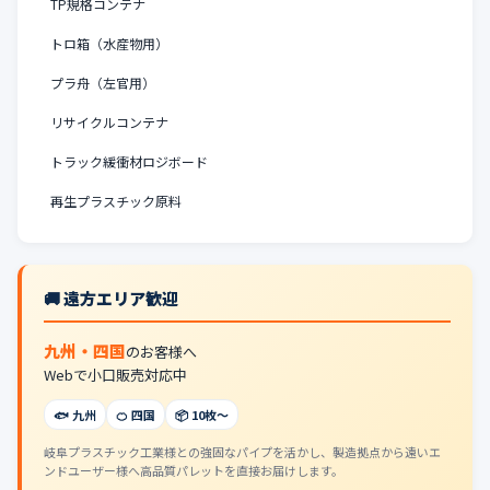
TP規格コンテナ
トロ箱（水産物用）
プラ舟（左官用）
リサイクルコンテナ
トラック緩衝材ロジボード
再生プラスチック原料
🚚 遠方エリア歓迎
九州・四国
のお客様へ
Webで小口販売対応中
🐟 九州
🍊 四国
📦 10枚〜
岐阜プラスチック工業様との強固なパイプを活かし、製造拠点から遠いエ
ンドユーザー様へ高品質パレットを直接お届けします。