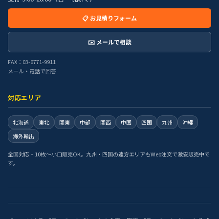
📋 お見積りフォーム
✉️ メールで相談
FAX：03-6771-9911
メール・電話で回答
対応エリア
北海道
東北
関東
中部
関西
中国
四国
九州
沖縄
海外輸出
全国対応・10枚〜小口販売OK。九州・四国の遠方エリアもWeb注文で激安販売中で
す。