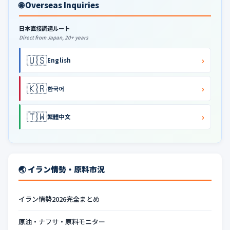
🌐 Overseas Inquiries
日本直接調達ルート
Direct from Japan, 20+ years
🇺🇸
›
English
🇰🇷
›
한국어
🇹🇼
›
繁體中文
🌏 イラン情勢・原料市況
イラン情勢2026完全まとめ
原油・ナフサ・原料モニター