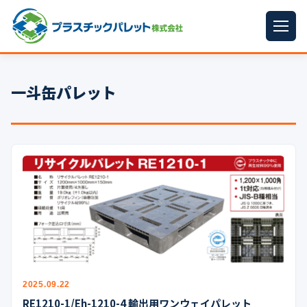
ホーム
一斗缶パレット
パレットサイズ
▼
プラパレット
▼
コンテナ
▼
中古パレット
再生原料
▼
梱包資材
▼
イラン情勢まとめ
2025.09.22
▼
RE1210-1/Eh-1210-4 輸出用ワンウェイパレット