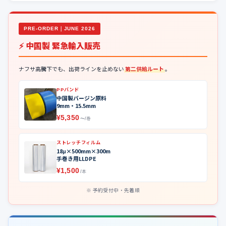
PRE-ORDER｜JUNE 2026
⚡ 中国製 緊急輸入販売
ナフサ高騰下でも、出荷ラインを止めない
第二供給ルート
。
PPバンド
中国製バージン原料
9mm・15.5mm
¥5,350
〜/巻
ストレッチフィルム
18μ×500mm×300m
手巻き用LLDPE
¥1,500
/本
予約受付中・先着順