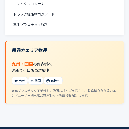
リサイクルコンテナ
トラック緩衝材ロジボード
再生プラスチック原料
🚚 遠方エリア歓迎
九州・四国
のお客様へ
Webで小口販売対応中
🐟 九州
🍊 四国
📦 10枚〜
岐阜プラスチック工業様との強固なパイプを活かし、製造拠点から遠いエ
ンドユーザー様へ高品質パレットを直接お届けします。