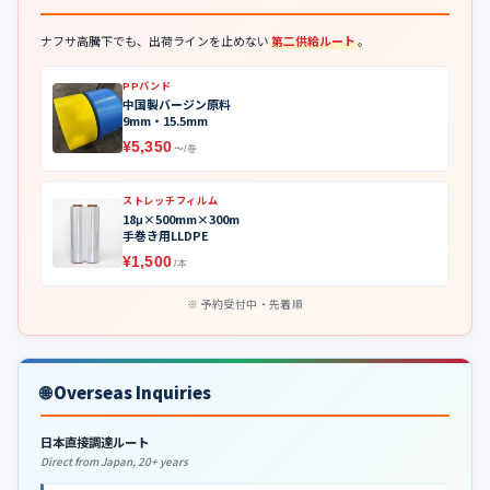
ナフサ高騰下でも、出荷ラインを止めない
第二供給ルート
。
PPバンド
中国製バージン原料
9mm・15.5mm
¥5,350
〜/巻
ストレッチフィルム
18μ×500mm×300m
手巻き用LLDPE
¥1,500
/本
予約受付中・先着順
🌐 Overseas Inquiries
日本直接調達ルート
Direct from Japan, 20+ years