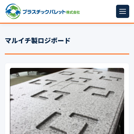
ホーム
マルイチ製ロジボード
パレットサイズ
▼
プラパレット
▼
コンテナ
▼
中古パレット
再生原料
▼
梱包資材
▼
イラン情勢まとめ
▼