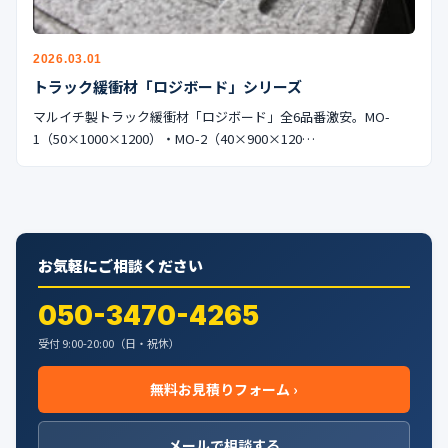
公式ブログ
会社案内
2026.03.01
トラック緩衝材「ロジボード」シリーズ
マルイチ製トラック緩衝材「ロジボード」全6品番激安。MO-
🇺🇸
🇰🇷
🇹🇼
🇻🇳
1（50×1000×1200）・MO-2（40×900×120…
お気軽にご相談ください
050-3470-4265
受付 9:00-20:00（日・祝休）
無料お見積りフォーム ›
メールで相談する