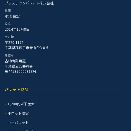
プラスチックパレット株式会社
代表
小池 昌宏
設立
2014年10月8日
所在地
〒270-1175
千葉県我孫子市青山台3-8-5
許認可
古物商許可証
千葉県公安委員会
第441370000913号
パレット商品
1,200円以下激安
小ロット激安
中古パレット