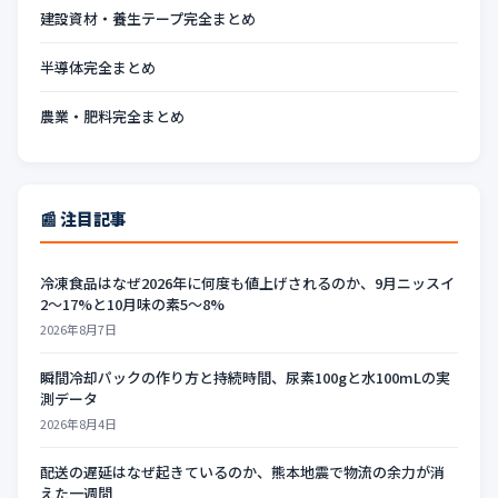
建設資材・養生テープ完全まとめ
半導体完全まとめ
農業・肥料完全まとめ
📰 注目記事
冷凍食品はなぜ2026年に何度も値上げされるのか、9月ニッスイ
2〜17%と10月味の素5〜8%
2026年8月7日
瞬間冷却パックの作り方と持続時間、尿素100gと水100mLの実
測データ
2026年8月4日
配送の遅延はなぜ起きているのか、熊本地震で物流の余力が消
えた一週間