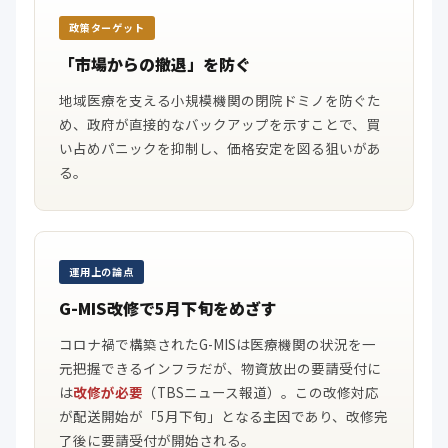
政策ターゲット
「市場からの撤退」を防ぐ
地域医療を支える小規模機関の閉院ドミノを防ぐた
め、政府が直接的なバックアップを示すことで、買
い占めパニックを抑制し、価格安定を図る狙いがあ
る。
運用上の論点
G-MIS改修で5月下旬をめざす
コロナ禍で構築されたG-MISは医療機関の状況を一
元把握できるインフラだが、物資放出の要請受付に
は
改修が必要
（TBSニュース報道）。この改修対応
が配送開始が「5月下旬」となる主因であり、改修完
了後に要請受付が開始される。