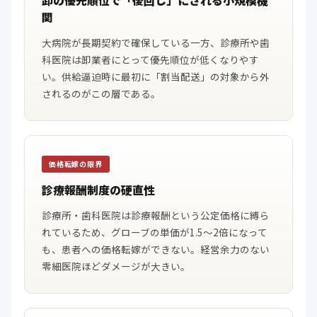
卸の優先順位で「後回し」にされる小規模機
関
大病院が長期契約で確保している一方、診療所や歯
科医院は卸業者にとって優先順位が低くなりやす
い。供給逼迫時に最初に「割当配送」の対象から外
されるのがこの層である。
価格転嫁の限界
診療報酬制度の硬直性
診療所・歯科医院は診療報酬という公定価格に縛ら
れているため、グローブの単価が1.5〜2倍になって
も、患者への価格転嫁ができない。経営余力のない
零細医院ほどダメージが大きい。