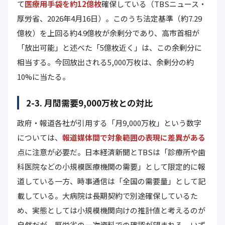
て
医療用手袋を約12億枚
確保している（TBSニュース・
厚労省、2026年4月16日）。このうち法定基準（約7.29
億枚）を上回る約4.9億枚が余剰分であり、高市首相が
「放出可能」と述べた「5億枚近く」は、この余剰分に
相当する。今回放出される5,000万枚は、余剰分の約
10%に当たる。
2-3. 月間需要9,000万枚との対比
政府・報道各社が引用する「月9,000万枚」という数字
については、
報道媒体間で対象範囲の表現に差異がある
点に注意が必要だ。日本経済新聞とTBSは「診療所や歯
科医院などの小規模医療機関の需要」として限定的に報
道している一方、時事通信は「全国の需要量」として記
載している。大病院は長期契約で別途確保しているた
め、実態としては小規模機関向けの推計値と考えるのが
自然だが、厚労省の一次資料での確認が望まれる。いず