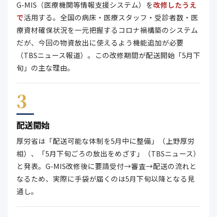
G-MIS（医療機関等情報支援システム）を
改修したうえ
で
活用する。全国の病床・医療スタッフ・受診者数・医
療資材確保状況を一元把握するコロナ禍構築のシステム
だが、今回の物資放出に使えるよう機能追加が必要
（TBSニュース報道）。この改修期間が配送開始「5月下
旬」の主な理由。
3
配送開始
厚労省は「配送可能な体制を5月中に整備」（上野厚労
相）、「5月下旬ごろの放出をめざす」（TBSニュース）
と発表。G-MIS改修後に要請受付→審査→配送の流れと
なるため、実際に手袋が届くのは5月下旬以降となる見
通し。