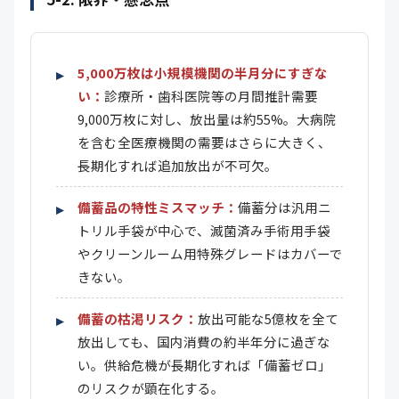
5,000万枚は小規模機関の半月分にすぎな
い：
診療所・歯科医院等の月間推計需要
9,000万枚に対し、放出量は約55%。大病院
を含む全医療機関の需要はさらに大きく、
長期化すれば追加放出が不可欠。
備蓄品の特性ミスマッチ：
備蓄分は汎用ニ
トリル手袋が中心で、滅菌済み手術用手袋
やクリーンルーム用特殊グレードはカバーで
きない。
備蓄の枯渇リスク：
放出可能な5億枚を全て
放出しても、国内消費の約半年分に過ぎな
い。供給危機が長期化すれば「備蓄ゼロ」
のリスクが顕在化する。