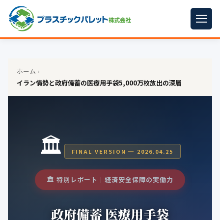
ホーム
パレットサイズ
▼
ホーム
イラン情勢と政府備蓄の医療用手袋5,000万枚放出の深層
プラパレット
▼
コンテナ
▼
🏛
中古パレット
FINAL VERSION ─ 2026.04.25
再生原料
▼
特別レポート｜経済安全保障の実働力
梱包資材
▼
イラン情勢まとめ
▼
政府備蓄 医療用手袋