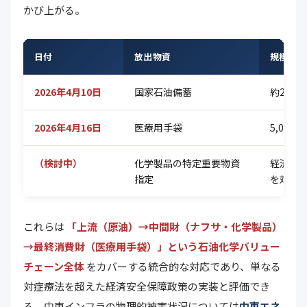
かび上がる。
日付
放出物資
規模・概
2026年4月10日
国家石油備蓄
約20日
2026年4月16日
医療用手袋
5,00
（検討中）
化学製品の特定重要物資
経済産
指定
を対象
これらは
「上流（原油）→中間財（ナフサ・化学製品）
→最終消費財（医療用手袋）」という石油化学バリュー
チェーン全体
をカバーする統合的な対応であり、単なる
対症療法を超えた経済安全保障政策の実装と評価でき
る。中東インフラの物理的被害状況については
中東エネ