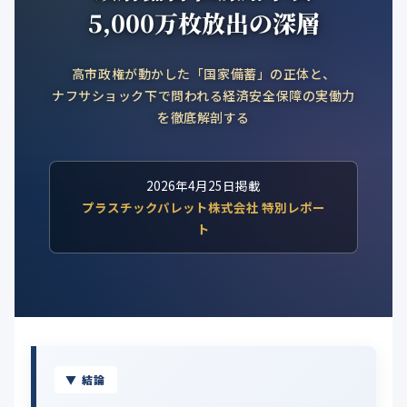
公式ブログ
5,000万枚放出の深層
会社案内
高市政権が動かした「国家備蓄」の正体と、
ナフサショック下で問われる経済安全保障の実働力
🇺🇸
🇰🇷
🇹🇼
🇻🇳
を徹底解剖する
2026年4月25日掲載
プラスチックパレット株式会社 特別レポー
ト
▼ 結論