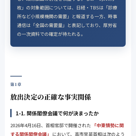
枚」の対象範囲については、日経・TBSは「診療
所など小規模機関の需要」と報道する一方、時事
通信は「全国の需要量」と表記しており、厚労省
の一次資料での確定が待たれる。
第1章
放出決定の正確な事実関係
1-1. 関係閣僚会議で何が決まったか
2026年4月16日、首相官邸で開催された
「中東情勢に関
する関係閣僚会議」
において、高市早苗首相は次のよう