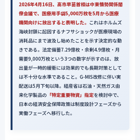
2026年4月16日、高市早苗首相は中東情勢関係閣
僚会議で、医療用手袋5,000万枚を5月から医療
機関向けに放出すると表明した。
これはホルムズ
海峡封鎖に起因するナフサショックが医療現場の
消耗品にまで波及し始めたことを示す決定的な動
きである。法定備蓄7.29億枚・余剰4.9億枚・月
需要9,000万枚という3つの数字が示すのは、放
出量が一時的緩衝には効果的でも長期対策として
は不十分な水準であること。G-MIS改修に伴い実
配送は5月下旬以降。経産省は石油・天然ガス由
来化学製品の
「特定重要物資」指定
を検討中で、
日本の経済安全保障政策は制度設計フェーズから
実働フェーズへ移行した。