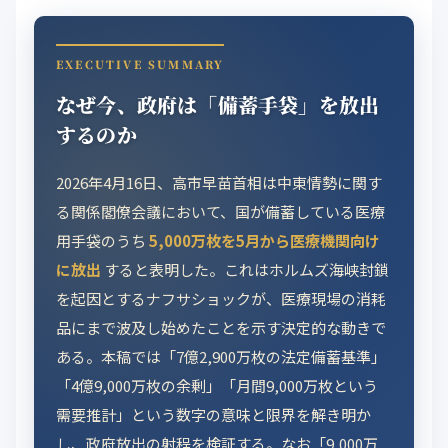
EXECUTIVE SUMMARY
なぜ今、政府は「備蓄手袋」を放出
するのか
2026年4月16日、高市早苗首相は中東情勢に関す
る関係閣僚会議において、国が備蓄している医療
用手袋のうち
5,000万枚を5月から医療機関向け
に放出
すると表明した。これはホルムズ海峡封鎖
を起因とするナフサショックが、医療現場の消耗
品にまで波及し始めたことを示す決定的な動きで
ある。本稿では「7億2,900万枚の法定備蓄基準」
「4億9,000万枚の余剰」「月間9,000万枚という
需要推計」という数字の意味と限界を解き明か
し、政府放出の射程を検証する。なお「9,000万