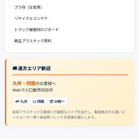
プラ舟（左官用）
リサイクルコンテナ
トラック緩衝材ロジボード
再生プラスチック原料
🚚 遠方エリア歓迎
九州・四国
のお客様へ
Webで小口販売対応中
🐟 九州
🍊 四国
📦 10枚〜
岐阜プラスチック工業様との強固なパイプを活かし、製造拠点から遠いエ
ンドユーザー様へ高品質パレットを直接お届けします。