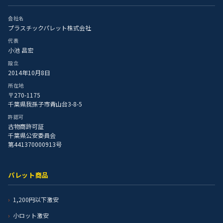
会社名
プラスチックパレット株式会社
代表
小池 昌宏
設立
2014年10月8日
所在地
〒270-1175
千葉県我孫子市青山台3-8-5
許認可
古物商許可証
千葉県公安委員会
第441370000913号
パレット商品
1,200円以下激安
小ロット激安