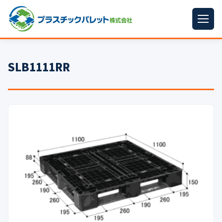
ホーム
SLB1111RR
パレットサイズ
▼
プラパレット
▼
コンテナ
▼
中古パレット
再生原料
▼
梱包資材
▼
イラン情勢まとめ
▼