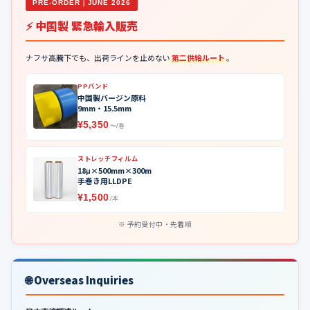
PRE-ORDER｜JUNE 2026
⚡ 中国製 緊急輸入販売
ナフサ高騰下でも、出荷ラインを止めない
第二供給ルート
。
PPバンド
中国製バージン原料
9mm・15.5mm
¥5,350
〜/巻
ストレッチフィルム
18μ×500mm×300m
手巻き用LLDPE
¥1,500
/本
予約受付中・先着順
🌐 Overseas Inquiries