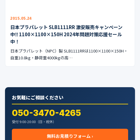
公式ブログ
会社案内
2015.05.24
日本プラパレット SLB1111RR 激安販売キャンペーン
中‼︎ 1100×1100×150H 2024年問題対策応援セール
🇺🇸
🇰🇷
🇹🇼
🇻🇳
中！
日本プラパレット（NPC）製 SLB1111RRは1100×1100×150H・
自重10.8kg・静荷重4000kgの高…
お気軽にご相談ください
050-3470-4265
受付 9:00-20:00（日・祝休）
無料お見積りフォーム ›