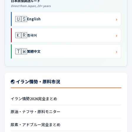
日本直接調達ルート
Direct from Japan, 20+ years
🇺🇸
›
English
🇰🇷
›
한국어
🇹🇼
›
繁體中文
🌏 イラン情勢・原料市況
イラン情勢2026完全まとめ
原油・ナフサ・原料モニター
尿素・アドブルー完全まとめ