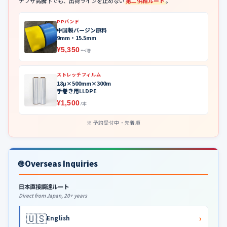
ナフサ高騰下でも、出荷ラインを止めない
第二供給ルート
。
PPバンド
中国製バージン原料
9mm・15.5mm
¥5,350
〜/巻
ストレッチフィルム
18μ×500mm×300m
手巻き用LLDPE
¥1,500
/本
予約受付中・先着順
🌐 Overseas Inquiries
日本直接調達ルート
Direct from Japan, 20+ years
🇺🇸
›
English