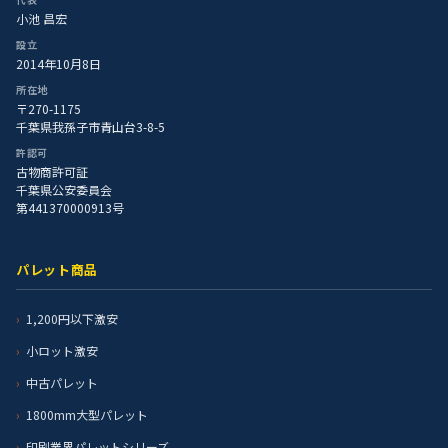
小池 昌宏
設立
2014年10月8日
所在地
〒270-1175
千葉県我孫子市青山台3-8-5
許認可
古物商許可証
千葉県公安委員会
第441370000913号
パレット商品
1,200円以下激安
小ロット激安
中古パレット
1800mm大型パレット
印刷業界パレットシリーズ