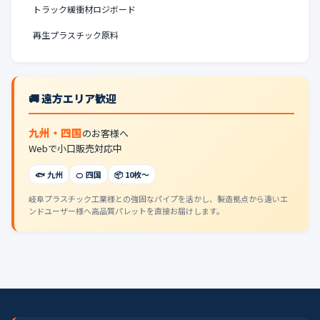
トラック緩衝材ロジボード
再生プラスチック原料
🚚 遠方エリア歓迎
九州・四国
のお客様へ
Webで小口販売対応中
🐟 九州
🍊 四国
📦 10枚〜
岐阜プラスチック工業様との強固なパイプを活かし、製造拠点から遠いエ
ンドユーザー様へ高品質パレットを直接お届けします。