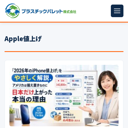
ホーム
Apple値上げ
パレットサイズ
▼
プラパレット
▼
コンテナ
▼
中古パレット
再生原料
▼
梱包資材
▼
イラン情勢まとめ
▼