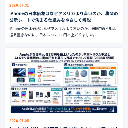
公式ブログ
2026.07.31
iPhoneの日本価格はなぜアメリカより高いのか、税関の
会社案内
公示レートで決まる仕組みをやさしく解説
iPhoneの日本価格はなぜアメリカより高いのか。米国799ドルは
🇺🇸
🇰🇷
🇹🇼
🇻🇳
据え置きなのに、日本は142,800円へ上がりました。…
2026.07.05