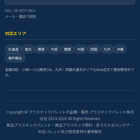
FAX：03-6771-9911
メール・電話で回答
対応エリア
北海道
東北
関東
中部
関西
中国
四国
九州
沖縄
海外輸出
全国対応・10枚〜小口販売OK。九州・四国の遠方エリアもWeb注文で激安販売中で
す。
Copyright © プラスチックパレットの企画・販売 プラスチックパレット株式
会社 2014-2026 All Rights Reserved.
新品プラスチックパレット・再生プラスチック原料・折りたたみコンテナ・
中古パレット及び物流資材の激安販売