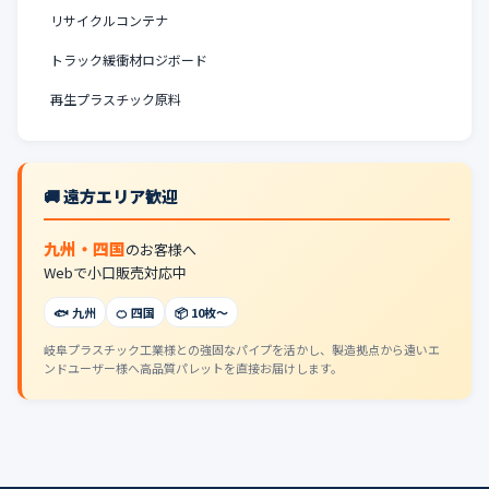
リサイクルコンテナ
トラック緩衝材ロジボード
再生プラスチック原料
🚚 遠方エリア歓迎
九州・四国
のお客様へ
Webで小口販売対応中
🐟 九州
🍊 四国
📦 10枚〜
岐阜プラスチック工業様との強固なパイプを活かし、製造拠点から遠いエ
ンドユーザー様へ高品質パレットを直接お届けします。