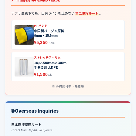
ナフサ高騰下でも、出荷ラインを止めない
第二供給ルート
。
PPバンド
中国製バージン原料
9mm・15.5mm
¥5,350
〜/巻
ストレッチフィルム
18μ×500mm×300m
手巻き用LLDPE
¥1,500
/本
予約受付中・先着順
🌐 Overseas Inquiries
日本直接調達ルート
Direct from Japan, 20+ years