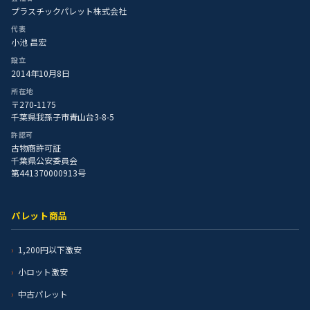
プラスチックパレット株式会社
代表
小池 昌宏
設立
2014年10月8日
所在地
〒270-1175
千葉県我孫子市青山台3-8-5
許認可
古物商許可証
千葉県公安委員会
第441370000913号
パレット商品
1,200円以下激安
小ロット激安
中古パレット