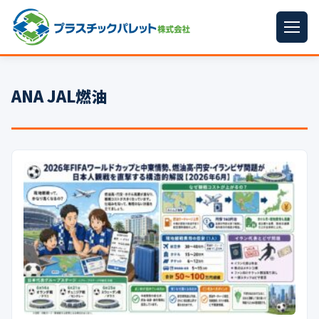
ホーム
ANA JAL燃油
パレットサイズ
▼
プラパレット
▼
コンテナ
▼
中古パレット
再生原料
▼
梱包資材
▼
イラン情勢まとめ
▼