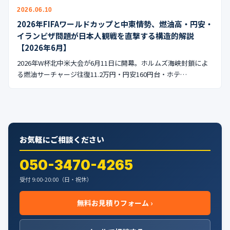
公式ブログ
2026.06.10
2026年FIFAワールドカップと中東情勢、燃油高・円安・
会社案内
イランビザ問題が日本人観戦を直撃する構造的解説
【2026年6月】
🇺🇸
🇰🇷
🇹🇼
🇻🇳
2026年W杯北中米大会が6月11日に開幕。ホルムズ海峡封鎖によ
る燃油サーチャージ往復11.2万円・円安160円台・ホテ…
お気軽にご相談ください
050-3470-4265
受付 9:00-20:00（日・祝休）
無料お見積りフォーム ›