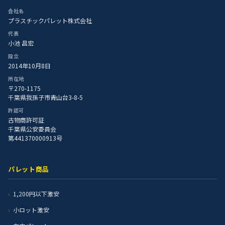
会社名
プラスチックパレット株式会社
代表
小池 昌宏
設立
2014年10月8日
所在地
〒270-1175
千葉県我孫子市青山台3-8-5
許認可
古物商許可証
千葉県公安委員会
第441370000913号
パレット商品
1,200円以下激安
小ロット激安