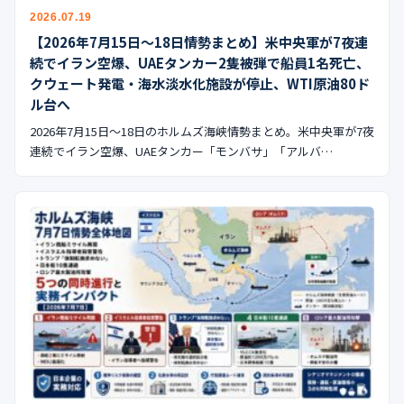
公式ブログ
2026.07.19
【2026年7月15日〜18日情勢まとめ】米中央軍が7夜連
会社案内
続でイラン空爆、UAEタンカー2隻被弾で船員1名死亡、
クウェート発電・海水淡水化施設が停止、WTI原油80ド
ル台へ
🇺🇸
🇰🇷
🇹🇼
🇻🇳
2026年7月15日〜18日のホルムズ海峡情勢まとめ。米中央軍が7夜
連続でイラン空爆、UAEタンカー「モンバサ」「アルバ…