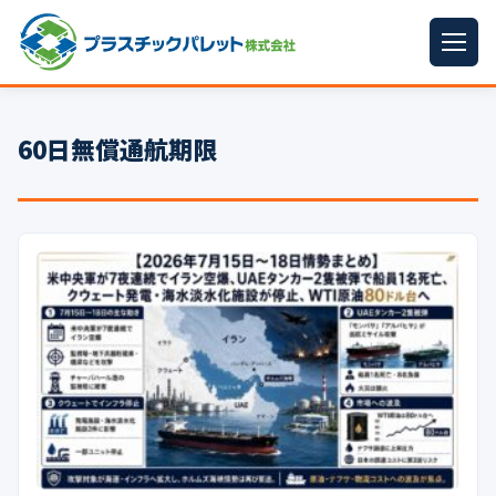
ホーム
60日無償通航期限
パレットサイズ
▼
プラパレット
▼
コンテナ
▼
中古パレット
再生原料
▼
梱包資材
▼
イラン情勢まとめ
▼