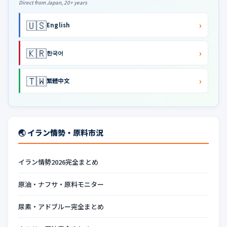
Direct from Japan, 20+ years
🇺🇸
›
English
🇰🇷
›
한국어
🇹🇼
›
繁體中文
🌏 イラン情勢・原料市況
イラン情勢2026完全まとめ
原油・ナフサ・原料モニター
尿素・アドブルー完全まとめ