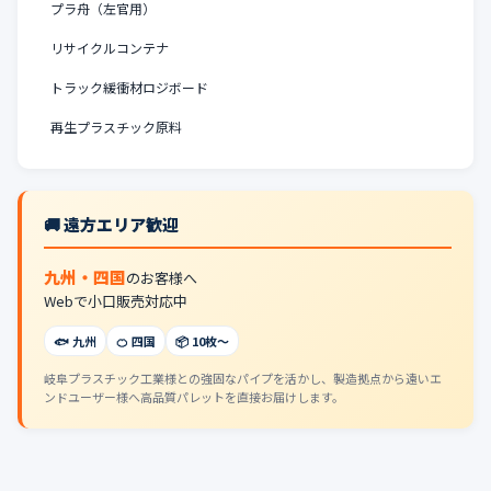
プラ舟（左官用）
リサイクルコンテナ
トラック緩衝材ロジボード
再生プラスチック原料
🚚 遠方エリア歓迎
九州・四国
のお客様へ
Webで小口販売対応中
🐟 九州
🍊 四国
📦 10枚〜
岐阜プラスチック工業様との強固なパイプを活かし、製造拠点から遠いエ
ンドユーザー様へ高品質パレットを直接お届けします。