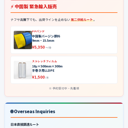
⚡ 中国製 緊急輸入販売
ナフサ高騰下でも、出荷ラインを止めない
第二供給ルート
。
PPバンド
中国製バージン原料
9mm・15.5mm
¥5,350
〜/巻
ストレッチフィルム
18μ×500mm×300m
手巻き用LLDPE
¥1,500
/本
予約受付中・先着順
🌐 Overseas Inquiries
日本直接調達ルート