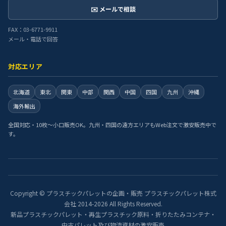
✉️ メールで相談
FAX：03-6771-9911
メール・電話で回答
対応エリア
北海道
東北
関東
中部
関西
中国
四国
九州
沖縄
海外輸出
全国対応・10枚〜小口販売OK。九州・四国の遠方エリアもWeb注文で激安販売中で
す。
Copyright © プラスチックパレットの企画・販売 プラスチックパレット株式
会社 2014-2026 All Rights Reserved.
新品プラスチックパレット・再生プラスチック原料・折りたたみコンテナ・
中古パレット及び物流資材の激安販売