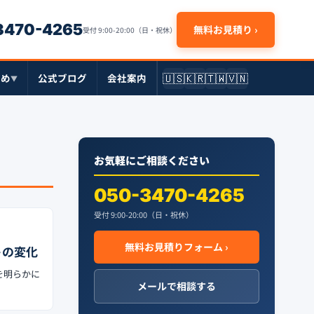
-3470-4265
無料お見積り ›
受付 9:00-20:00（日・祝休）
🇺🇸
🇰🇷
🇹🇼
🇻🇳
とめ
公式ブログ
会社案内
▼
お気軽にご相談ください
050-3470-4265
受付 9:00-20:00（日・祝休）
無料お見積りフォーム ›
トの変化
を明らかに
メールで相談する