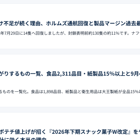
サ不足が続く理由、ホルムズ通航回復と製品マージン過去
6年7月29日に14隻へ回復しましたが、封鎖表明前約130隻の約11%です。ナ
がりするもの一覧、食品2,311品目・紙製品15％以上と9月4
するものを一覧化。食品は1,898品目、紙製品と衛生用品は大王製紙が全品15％
ポテチ値上げが招く『2026年下期スナック菓子W改定』を
計に効く本当の理由