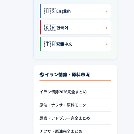
🇺🇸
›
English
🇰🇷
›
한국어
🇹🇼
›
繁體中文
🌏 イラン情勢・原料市況
イラン情勢2026完全まとめ
原油・ナフサ・原料モニター
尿素・アドブルー完全まとめ
ナフサ・原油完全まとめ