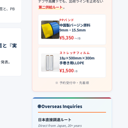
ナフサ高騰下でも、出荷ラインを止めない
第二供給ルート
。
苦と、PB
PPバンド
中国製バージン原料
9mm・15.5mm
¥5,350
〜/巻
苦と『実
ストレッチフィルム
18μ×500mm×300m
を発表。
手巻き用LLDPE
¥1,500
/本
予約受付中・先着順
🌐 Overseas Inquiries
日本直接調達ルート
Direct from Japan, 20+ years