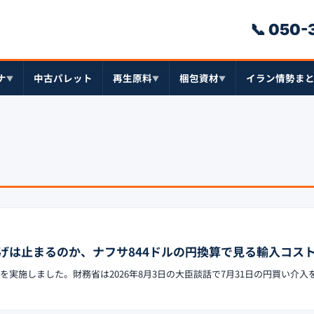
📞 050
ナ
中古パレット
再生原料
梱包資材
イラン情勢ま
▼
▼
▼
げは止まるのか、ナフサ844ドルの円換算で見る輸入コス
を実施しました。財務省は2026年8月3日の大臣談話で7月31日の円買い介入