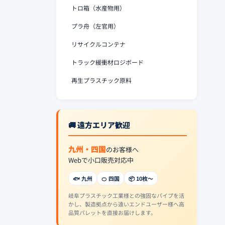
トロ箱（水産物用）
プラ舟（左官用）
リサイクルコンテナ
トラック緩衝材ロジボード
再生プラスチック原料
🚚 遠方エリア歓迎
九州・四国
のお客様へ
Webで小口販売対応中
🐟 九州
🍊 四国
📦 10枚〜
岐阜プラスチック工業様との強固なパイプを活
かし、製造拠点から遠いエンドユーザー様へ高
品質パレットを直接お届けします。