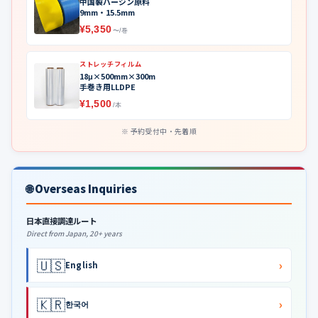
中国製バージン原料
9mm・15.5mm
¥5,350
〜/巻
ストレッチフィルム
18μ×500mm×300m
手巻き用LLDPE
¥1,500
/本
予約受付中・先着順
🌐 Overseas Inquiries
日本直接調達ルート
Direct from Japan, 20+ years
🇺🇸
›
English
🇰🇷
›
한국어