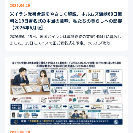
公式ブログ
2026.06.19
米イラン覚書合意をやさしく解説、ホルムズ海峡60日無
会社案内
料と19日署名式の本当の意味、私たちの暮らしへの影響
【2026年6月版】
🇺🇸
🇰🇷
🇹🇼
🇻🇳
2026年6月15日、米国とイランは戦闘終結の覚書14項目に署名し
ました。19日にスイスで正式署名式を予定。ホルムズ海峡…
2026.06.18