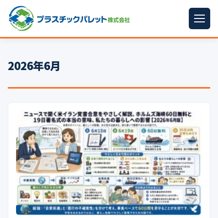
ホーム
2026年6月
パレットサイズ
▼
プラパレット
▼
コンテナ
▼
中古パレット
再生原料
▼
梱包資材
▼
イラン情勢まとめ
▼