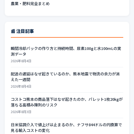
農業・肥料完全まとめ
📰 注目記事
瞬間冷却パックの作り方と持続時間、尿素100gと水100mLの実
測データ
2026年8月4日
配送の遅延はなぜ起きているのか、熊本地震で物流の余力が消
えた一週間
2026年8月4日
コストコ熊本の商品落下はなぜ起きたのか、パレット1枚20kgが
落ちる高積み陳列のリスク
2026年8月3日
日米協調介入で値上げは止まるのか、ナフサ844ドルの円換算で
見る輸入コストの変化