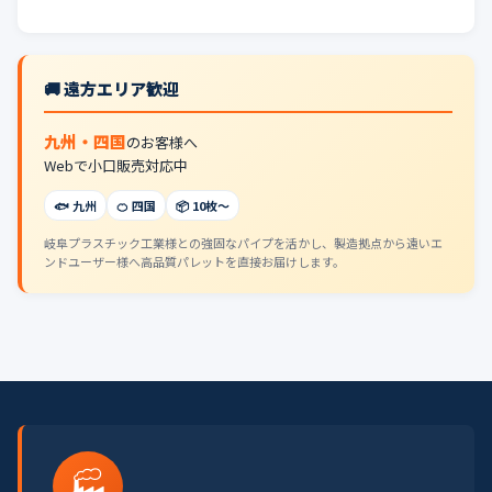
🚚 遠方エリア歓迎
九州・四国
のお客様へ
Webで小口販売対応中
🐟 九州
🍊 四国
📦 10枚〜
岐阜プラスチック工業様との強固なパイプを活かし、製造拠点から遠いエ
ンドユーザー様へ高品質パレットを直接お届けします。
🏭