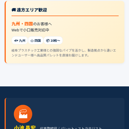
🚚 遠方エリア歓迎
九州・四国
のお客様へ
Webで小口販売対応中
🐟 九州
🍊 四国
📦 10枚〜
岐阜プラスチック工業様との強固なパイプを活かし、製造拠点から遠いエ
ンドユーザー様へ高品質パレットを直接お届けします。
🏭
小池 昌宏
代表取締役 / パレット・ストラテジスト