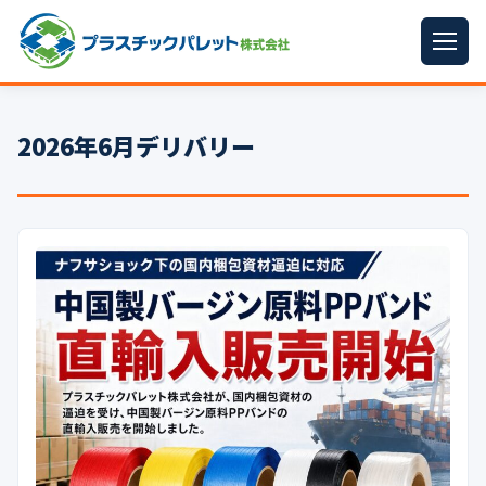
ホーム
2026年6月デリバリー
パレットサイズ
▼
プラパレット
▼
コンテナ
▼
中古パレット
再生原料
▼
梱包資材
▼
イラン情勢まとめ
▼