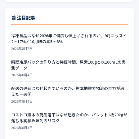
📰 注目記事
冷凍食品はなぜ2026年に何度も値上げされるのか、9月ニッスイ
2〜17%と10月味の素5〜8%
2026年8月7日
瞬間冷却パックの作り方と持続時間、尿素100gと水100mLの実
測データ
2026年8月4日
配送の遅延はなぜ起きているのか、熊本地震で物流の余力が消
えた一週間
2026年8月4日
コストコ熊本の商品落下はなぜ起きたのか、パレット1枚20kgが
落ちる高積み陳列のリスク
2026年8月3日