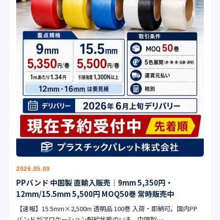
公式ブログ
会社案内
🇺🇸
🇰🇷
🇹🇼
🇻🇳
2026.05.09
PPバンド 中国製 直輸入販売｜9mm 5,350円・
12mm/15.5mm 5,500円 MOQ50巻 常時販売中
【速報】15.5mm×2,500m 透明品 100巻 入荷・即納可。国内PP
バンドがアロケーション配給状態のいま、中国製…