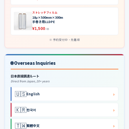
ストレッチフィルム
18μ×500mm×300m
手巻き用LLDPE
¥1,500
/本
予約受付中・先着順
🌐 Overseas Inquiries
日本直接調達ルート
Direct from Japan, 20+ years
🇺🇸
›
English
🇰🇷
›
한국어
🇹🇼
›
繁體中文