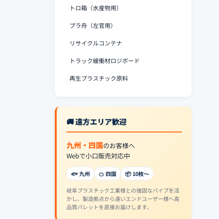
トロ箱（水産物用）
プラ舟（左官用）
リサイクルコンテナ
トラック緩衝材ロジボード
再生プラスチック原料
🚚 遠方エリア歓迎
九州・四国
のお客様へ
Webで小口販売対応中
🐟 九州
🍊 四国
📦 10枚〜
岐阜プラスチック工業様との強固なパイプを活
かし、製造拠点から遠いエンドユーザー様へ高
品質パレットを直接お届けします。