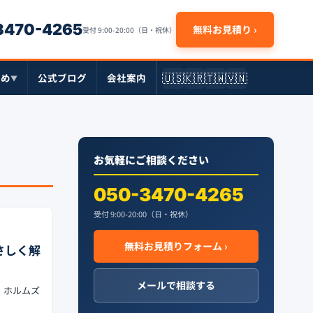
-3470-4265
無料お見積り ›
受付 9:00-20:00（日・祝休）
🇺🇸
🇰🇷
🇹🇼
🇻🇳
とめ
公式ブログ
会社案内
▼
お気軽にご相談ください
050-3470-4265
受付 9:00-20:00（日・祝休）
無料お見積りフォーム ›
さしく解
メールで相談する
。ホルムズ