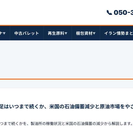
📞 050
ナ
中古パレット
再生原料
梱包資材
イラン情勢ま
▼
▼
▼
足はいつまで続くか、米国の石油備蓄減少と原油市場をや
つまで続くかを、製油所の稼働状況と米国の石油備蓄の減少から解説します