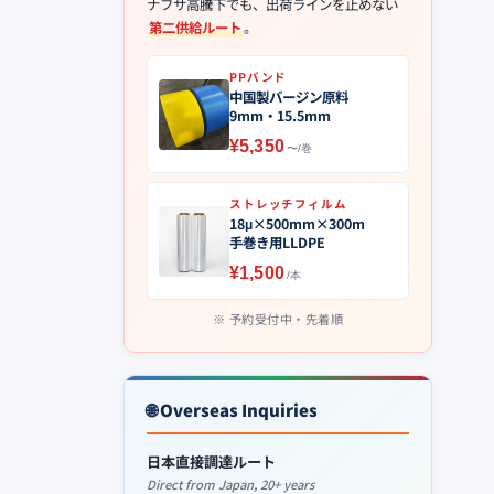
ナフサ高騰下でも、出荷ラインを止めない
第二供給ルート
。
PPバンド
中国製バージン原料
9mm・15.5mm
¥5,350
〜/巻
ストレッチフィルム
18μ×500mm×300m
手巻き用LLDPE
¥1,500
/本
予約受付中・先着順
🌐 Overseas Inquiries
日本直接調達ルート
Direct from Japan, 20+ years