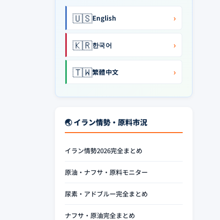
🇺🇸
›
English
🇰🇷
›
한국어
🇹🇼
›
繁體中文
🌏 イラン情勢・原料市況
イラン情勢2026完全まとめ
原油・ナフサ・原料モニター
尿素・アドブルー完全まとめ
ナフサ・原油完全まとめ