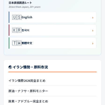
日本直接調達ルート
Direct from Japan, 20+ years
🇺🇸
›
English
🇰🇷
›
한국어
🇹🇼
›
繁體中文
🌏 イラン情勢・原料市況
イラン情勢2026完全まとめ
原油・ナフサ・原料モニター
尿素・アドブルー完全まとめ