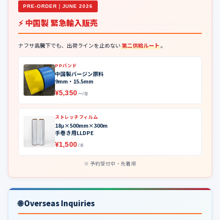
PRE-ORDER｜JUNE 2026
⚡ 中国製 緊急輸入販売
ナフサ高騰下でも、出荷ラインを止めない
第二供給ルート
。
PPバンド
中国製バージン原料
9mm・15.5mm
¥5,350
〜/巻
ストレッチフィルム
18μ×500mm×300m
手巻き用LLDPE
¥1,500
/本
予約受付中・先着順
🌐 Overseas Inquiries