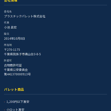
会社情報
会社名
プラスチックパレット株式会社
代表
小池 昌宏
設立
2014年10月8日
所在地
〒270-1175
千葉県我孫子市青山台3-8-5
許認可
古物商許可証
千葉県公安委員会
第441370000913号
パレット商品
1,200円以下激安
小ロット激安