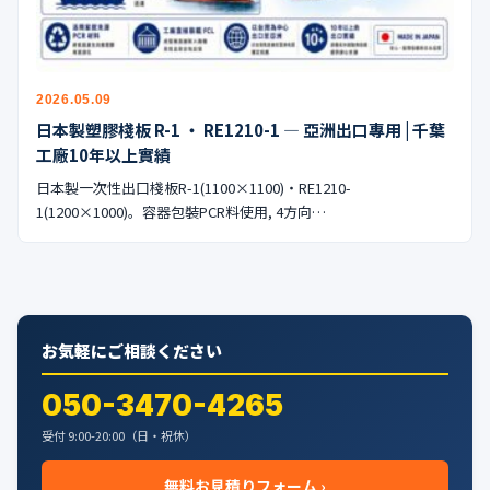
公式ブログ
会社案内
2026.05.09
🇺🇸
🇰🇷
🇹🇼
🇻🇳
日本製塑膠棧板 R-1 ・ RE1210-1 — 亞洲出口專用 | 千葉
工廠10年以上實績
日本製一次性出口棧板R-1(1100×1100)・RE1210-
1(1200×1000)。容器包裝PCR料使用, 4方向…
お気軽にご相談ください
050-3470-4265
受付 9:00-20:00（日・祝休）
無料お見積りフォーム ›