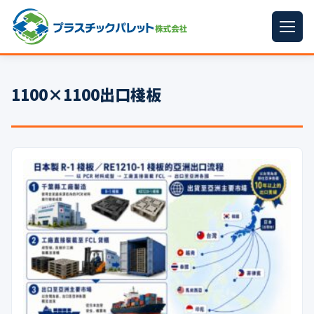
ホーム
1100×1100出口棧板
パレットサイズ
▼
プラパレット
▼
コンテナ
▼
中古パレット
再生原料
▼
梱包資材
▼
イラン情勢まとめ
▼