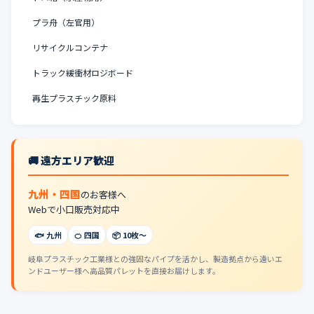
プラ舟（左官用）
リサイクルコンテナ
トラック緩衝材ロジボード
再生プラスチック原料
🚚 遠方エリア歓迎
九州・四国
のお客様へ
Webで小口販売対応中
🐟 九州
🍊 四国
📦 10枚〜
岐阜プラスチック工業様との強固なパイプを活かし、製造拠点から遠いエ
ンドユーザー様へ高品質パレットを直接お届けします。