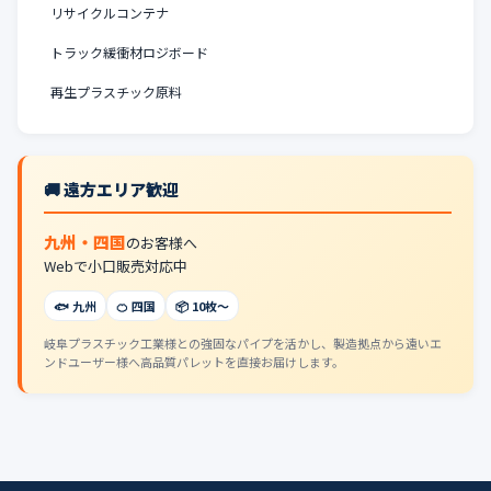
リサイクルコンテナ
トラック緩衝材ロジボード
再生プラスチック原料
🚚 遠方エリア歓迎
九州・四国
のお客様へ
Webで小口販売対応中
🐟 九州
🍊 四国
📦 10枚〜
岐阜プラスチック工業様との強固なパイプを活かし、製造拠点から遠いエ
ンドユーザー様へ高品質パレットを直接お届けします。