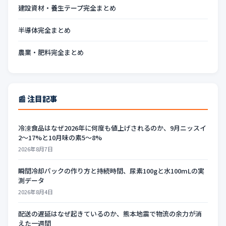
建設資材・養生テープ完全まとめ
半導体完全まとめ
農業・肥料完全まとめ
📰 注目記事
冷凍食品はなぜ2026年に何度も値上げされるのか、9月ニッスイ
2〜17%と10月味の素5〜8%
2026年8月7日
瞬間冷却パックの作り方と持続時間、尿素100gと水100mLの実
測データ
2026年8月4日
配送の遅延はなぜ起きているのか、熊本地震で物流の余力が消
えた一週間