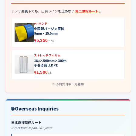
ナフサ高騰下でも、出荷ラインを止めない
第二供給ルート
。
PPバンド
中国製バージン原料
9mm・15.5mm
¥5,350
〜/巻
ストレッチフィルム
18μ×500mm×300m
手巻き用LLDPE
¥1,500
/本
予約受付中・先着順
🌐 Overseas Inquiries
日本直接調達ルート
Direct from Japan, 20+ years