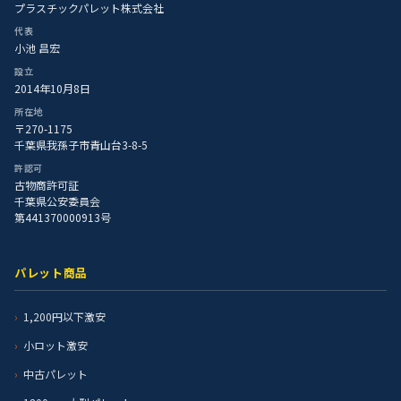
プラスチックパレット株式会社
代表
小池 昌宏
設立
2014年10月8日
所在地
〒270-1175
千葉県我孫子市青山台3-8-5
許認可
古物商許可証
千葉県公安委員会
第441370000913号
パレット商品
1,200円以下激安
小ロット激安
中古パレット