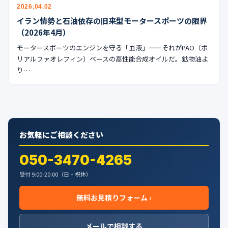
公式ブログ
2026.04.02
イラン情勢と石油依存の旧来型モータースポーツの限界
会社案内
（2026年4月）
モータースポーツのエンジンを守る「血液」——それがPAO（ポ
リアルファオレフィン）ベースの高性能合成オイルだ。鉱物油よ
🇺🇸
🇰🇷
🇹🇼
🇻🇳
り…
お気軽にご相談ください
050-3470-4265
受付 9:00-20:00（日・祝休）
無料お見積りフォーム ›
メールで相談する