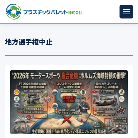
ホーム
地方選手権中止
パレットサイズ
▼
プラパレット
▼
コンテナ
▼
中古パレット
再生原料
▼
梱包資材
▼
イラン情勢まとめ
▼