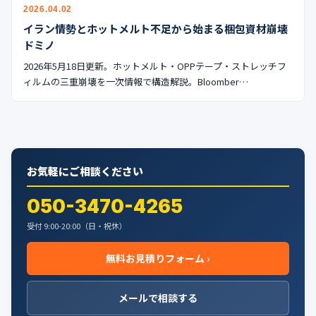
公式ブログ
2026.04.02
イラン情勢とホットメルト不足から始まる梱包資材崩壊
会社案内
ドミノ
2026年5月18日更新。ホットメルト・OPPテープ・ストレッチフ
ィルムの三重崩壊を一次情報で構造解説。Bloomber…
🇺🇸
🇰🇷
🇹🇼
🇻🇳
お気軽にご相談ください
050-3470-4265
受付 9:00-20:00（日・祝休）
無料お見積りフォーム ›
メールで相談する