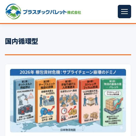
ホーム
国内循環型
パレットサイズ
▼
プラパレット
▼
コンテナ
▼
中古パレット
再生原料
▼
梱包資材
▼
イラン情勢まとめ
▼