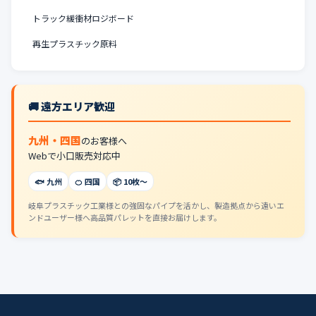
トラック緩衝材ロジボード
再生プラスチック原料
🚚 遠方エリア歓迎
九州・四国
のお客様へ
Webで小口販売対応中
🐟 九州
🍊 四国
📦 10枚〜
岐阜プラスチック工業様との強固なパイプを活かし、製造拠点から遠いエ
ンドユーザー様へ高品質パレットを直接お届けします。