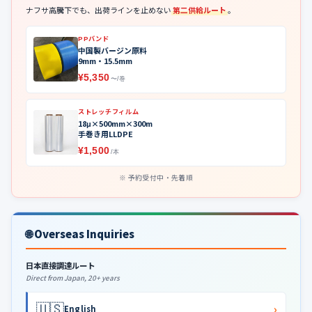
ナフサ高騰下でも、出荷ラインを止めない
第二供給ルート
。
PPバンド
中国製バージン原料
9mm・15.5mm
¥5,350
〜/巻
ストレッチフィルム
18μ×500mm×300m
手巻き用LLDPE
¥1,500
/本
予約受付中・先着順
🌐 Overseas Inquiries
日本直接調達ルート
Direct from Japan, 20+ years
🇺🇸
›
English