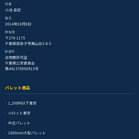
代表
小池 昌宏
設立
2014年10月8日
所在地
〒270-1175
千葉県我孫子市青山台3-8-5
許認可
古物商許可証
千葉県公安委員会
第441370000913号
パレット商品
1,200円以下激安
小ロット激安
中古パレット
1800mm大型パレット