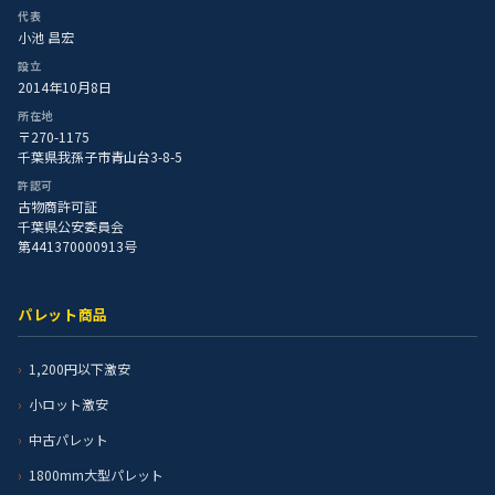
代表
小池 昌宏
設立
2014年10月8日
所在地
〒270-1175
千葉県我孫子市青山台3-8-5
許認可
古物商許可証
千葉県公安委員会
第441370000913号
パレット商品
1,200円以下激安
小ロット激安
中古パレット
1800mm大型パレット