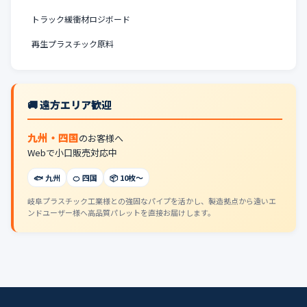
トラック緩衝材ロジボード
再生プラスチック原料
🚚 遠方エリア歓迎
九州・四国
のお客様へ
Webで小口販売対応中
🐟 九州
🍊 四国
📦 10枚〜
岐阜プラスチック工業様との強固なパイプを活かし、製造拠点から遠いエ
ンドユーザー様へ高品質パレットを直接お届けします。