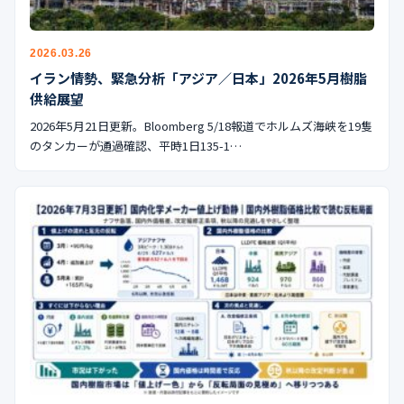
公式ブログ
会社案内
2026.03.26
イラン情勢、緊急分析「アジア／日本」2026年5月樹脂
供給展望
🇺🇸
🇰🇷
🇹🇼
🇻🇳
2026年5月21日更新。Bloomberg 5/18報道でホルムズ海峡を19隻
のタンカーが通過確認、平時1日135-1…