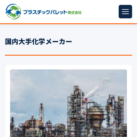
ホーム
国内大手化学メーカー
パレットサイズ
▼
プラパレット
▼
コンテナ
▼
中古パレット
再生原料
▼
梱包資材
▼
イラン情勢まとめ
▼