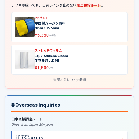
ナフサ高騰下でも、出荷ラインを止めない
第二供給ルート
。
PPバンド
中国製バージン原料
9mm・15.5mm
¥5,350
〜/巻
ストレッチフィルム
18μ×500mm×300m
手巻き用LLDPE
¥1,500
/本
予約受付中・先着順
🌐 Overseas Inquiries
日本直接調達ルート
Direct from Japan, 20+ years
🇺🇸
›
English