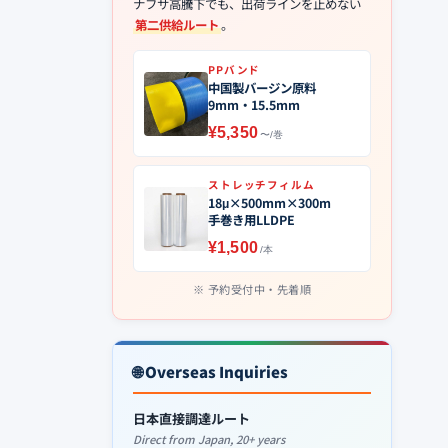
ナフサ高騰下でも、出荷ラインを止めない
第二供給ルート
。
PPバンド
中国製バージン原料
9mm・15.5mm
¥5,350
〜/巻
ストレッチフィルム
18μ×500mm×300m
手巻き用LLDPE
¥1,500
/本
予約受付中・先着順
🌐 Overseas Inquiries
日本直接調達ルート
Direct from Japan, 20+ years