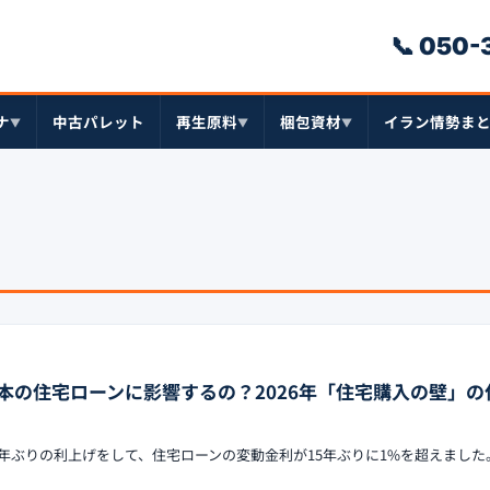
📞 050
ナ
中古パレット
再生原料
梱包資材
イラン情勢ま
▼
▼
▼
本の住宅ローンに影響するの？2026年「住宅購入の壁」の
に31年ぶりの利上げをして、住宅ローンの変動金利が15年ぶりに1%を超えまし