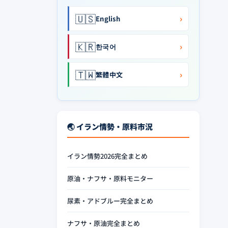
🇺🇸
›
English
🇰🇷
›
한국어
🇹🇼
›
繁體中文
🌏 イラン情勢・原料市況
イラン情勢2026完全まとめ
原油・ナフサ・原料モニター
尿素・アドブルー完全まとめ
ナフサ・原油完全まとめ