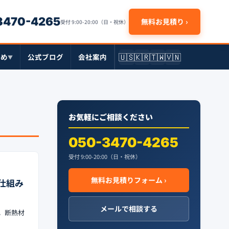
-3470-4265
無料お見積り ›
受付 9:00-20:00（日・祝休）
🇺🇸
🇰🇷
🇹🇼
🇻🇳
とめ
公式ブログ
会社案内
▼
お気軽にご相談ください
050-3470-4265
受付 9:00-20:00（日・祝休）
無料お見積りフォーム ›
仕組み
メールで相談する
た。断熱材