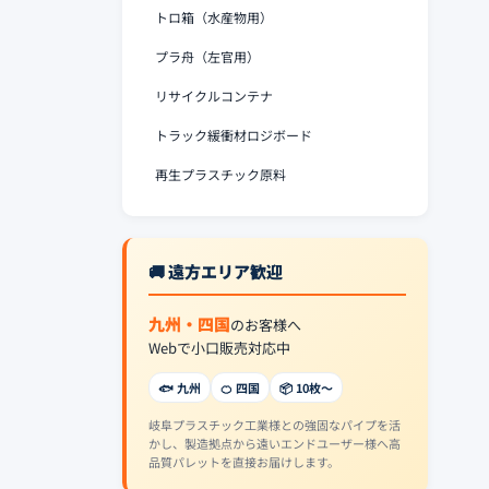
トロ箱（水産物用）
プラ舟（左官用）
リサイクルコンテナ
トラック緩衝材ロジボード
再生プラスチック原料
🚚 遠方エリア歓迎
九州・四国
のお客様へ
Webで小口販売対応中
🐟 九州
🍊 四国
📦 10枚〜
岐阜プラスチック工業様との強固なパイプを活
かし、製造拠点から遠いエンドユーザー様へ高
品質パレットを直接お届けします。