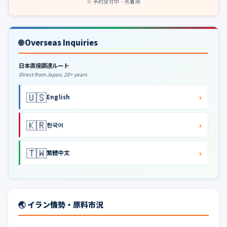
予約受付中・先着順
🌐 Overseas Inquiries
日本直接調達ルート
Direct from Japan, 20+ years
🇺🇸
›
English
🇰🇷
›
한국어
🇹🇼
›
繁體中文
🌏 イラン情勢・原料市況