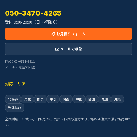
050-3470-4265
受付 9:00-20:00（日・祝除く）
📋 お見積りフォーム
✉️ メールで相談
FAX：03-6771-9911
メール・電話で回答
対応エリア
北海道
東北
関東
中部
関西
中国
四国
九州
沖縄
海外輸出
全国対応・10枚〜小口販売OK。九州・四国の遠方エリアもWeb注文で激安販売中で
す。