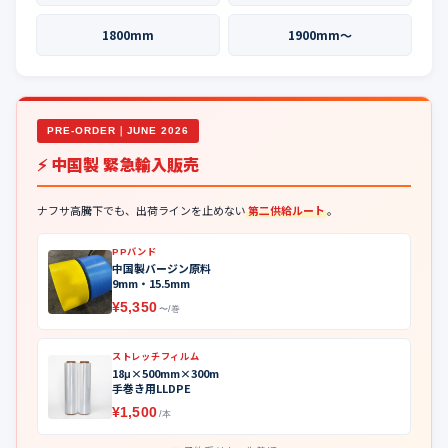
1800mm
1900mm〜
PRE-ORDER｜JUNE 2026
⚡ 中国製 緊急輸入販売
ナフサ高騰下でも、出荷ラインを止めない
第二供給ルート
。
PPバンド
中国製バージン原料
9mm・15.5mm
¥5,350
〜/巻
ストレッチフィルム
18μ×500mm×300m
手巻き用LLDPE
¥1,500
/本