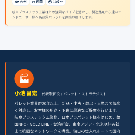
🐟 九州
🍊 四国
📦 10枚〜
岐阜プラスチック工業様との強固なパイプを活かし、製造拠点から遠いエ
ンドユーザー様へ高品質パレットを直接お届けします。
🏭
小池 昌宏
代表取締役 / パレット・ストラテジスト
パレット業界歴20年以上。新品・中古・輸出・大型まで幅広
く対応し、お客様の用途・予算に最適なご提案を行います。
岐阜プラスチック工業様、日本プラパレット様をはじめ、韓
国NPC・GOLD LINE・台湾新台、東南アジア・北米欧州各社
まで強固なネットワークを構築。独自の仕入れルートで国内