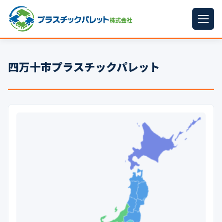
ホーム
四万十市プラスチックパレット
パレットサイズ
▼
プラパレット
▼
コンテナ
▼
中古パレット
再生原料
▼
梱包資材
▼
イラン情勢まとめ
▼