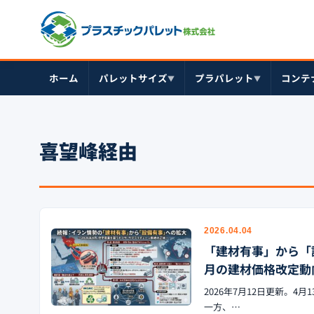
ホーム
パレットサイズ
プラパレット
コンテ
▼
▼
喜望峰経由
2026.04.04
「建材有事」から「設
月の建材価格改定動向
2026年7月12日更新。
一方、…