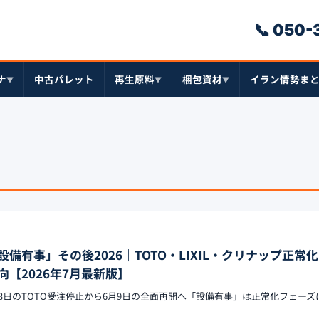
📞 050
ナ
中古パレット
再生原料
梱包資材
イラン情勢ま
▼
▼
▼
備有事」その後2026｜TOTO・LIXIL・クリナップ正常化と
【2026年7月最新版】
4月13日のTOTO受注停止から6月9日の全面再開へ「設備有事」は正常化フェー