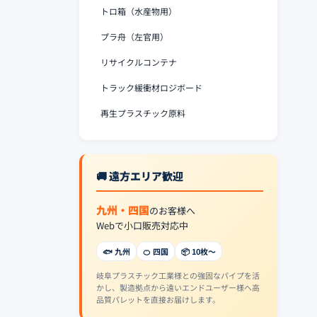
トロ箱（水産物用）
プラ舟（左官用）
リサイクルコンテナ
トラック緩衝材ロジボード
再生プラスチック原料
🚚 遠方エリア歓迎
九州・四国
のお客様へ
Webで小口販売対応中
🐟 九州
🍊 四国
📦 10枚〜
岐阜プラスチック工業様との強固なパイプを活
かし、製造拠点から遠いエンドユーザー様へ高
品質パレットを直接お届けします。