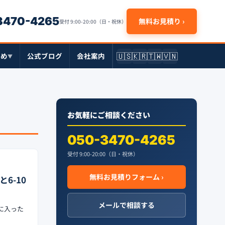
-3470-4265
無料お見積り ›
受付 9:00-20:00（日・祝休）
🇺🇸
🇰🇷
🇹🇼
🇻🇳
とめ
公式ブログ
会社案内
▼
お気軽にご相談ください
050-3470-4265
受付 9:00-20:00（日・祝休）
無料お見積りフォーム ›
6-10
メールで相談する
ズに入った