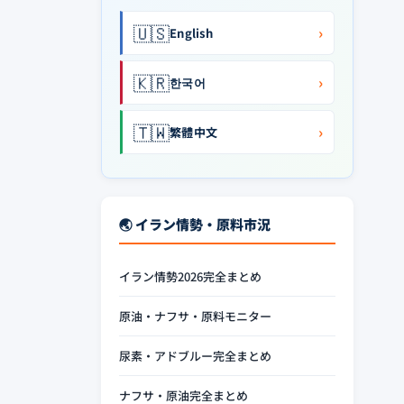
🇺🇸
›
English
🇰🇷
›
한국어
🇹🇼
›
繁體中文
🌏 イラン情勢・原料市況
イラン情勢2026完全まとめ
原油・ナフサ・原料モニター
尿素・アドブルー完全まとめ
ナフサ・原油完全まとめ