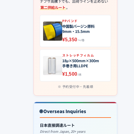
ナフサ高騰下でも、出荷ラインを止めない
第二供給ルート
。
PPバンド
中国製バージン原料
9mm・15.5mm
¥5,350
〜/巻
ストレッチフィルム
18μ×500mm×300m
手巻き用LLDPE
¥1,500
/本
予約受付中・先着順
🌐 Overseas Inquiries
日本直接調達ルート
Direct from Japan, 20+ years