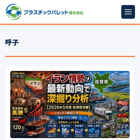
ホーム
呼子
パレットサイズ
▼
プラパレット
▼
コンテナ
▼
中古パレット
再生原料
▼
梱包資材
▼
イラン情勢まとめ
▼