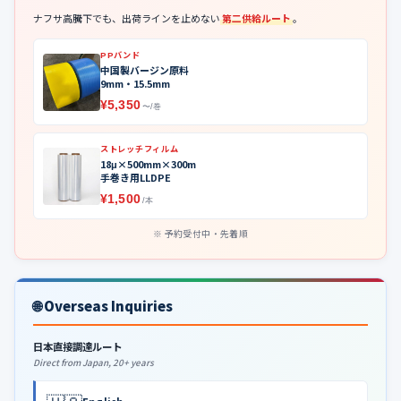
ナフサ高騰下でも、出荷ラインを止めない
第二供給ルート
。
PPバンド
中国製バージン原料
9mm・15.5mm
¥5,350
〜/巻
ストレッチフィルム
18μ×500mm×300m
手巻き用LLDPE
¥1,500
/本
予約受付中・先着順
🌐 Overseas Inquiries
日本直接調達ルート
Direct from Japan, 20+ years