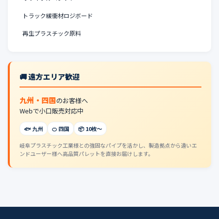
トラック緩衝材ロジボード
再生プラスチック原料
🚚 遠方エリア歓迎
九州・四国
のお客様へ
Webで小口販売対応中
🐟 九州
🍊 四国
📦 10枚〜
岐阜プラスチック工業様との強固なパイプを活かし、製造拠点から遠いエ
ンドユーザー様へ高品質パレットを直接お届けします。