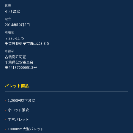
代表
小池 昌宏
設立
2014年10月8日
所在地
〒270-1175
千葉県我孫子市青山台3-8-5
許認可
古物商許可証
千葉県公安委員会
第441370000913号
パレット商品
1,200円以下激安
小ロット激安
中古パレット
1800mm大型パレット