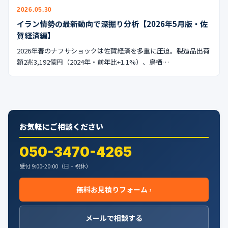
公式ブログ
2026.05.30
イラン情勢の最新動向で深掘り分析【2026年5月版・佐
会社案内
賀経済編】
2026年春のナフサショックは佐賀経済を多重に圧迫。製造品出荷
🇺🇸
🇰🇷
🇹🇼
🇻🇳
額2兆3,192億円（2024年・前年比+1.1%）、鳥栖…
お気軽にご相談ください
050-3470-4265
受付 9:00-20:00（日・祝休）
無料お見積りフォーム ›
メールで相談する