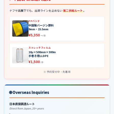
ナフサ高騰下でも、出荷ラインを止めない
第二供給ルート
。
PPバンド
中国製バージン原料
9mm・15.5mm
¥5,350
〜/巻
ストレッチフィルム
18μ×500mm×300m
手巻き用LLDPE
¥1,500
/本
予約受付中・先着順
🌐 Overseas Inquiries
日本直接調達ルート
Direct from Japan, 20+ years