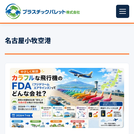
ホーム
名古屋小牧空港
パレットサイズ
▼
プラパレット
▼
コンテナ
▼
中古パレット
再生原料
▼
梱包資材
▼
イラン情勢まとめ
▼