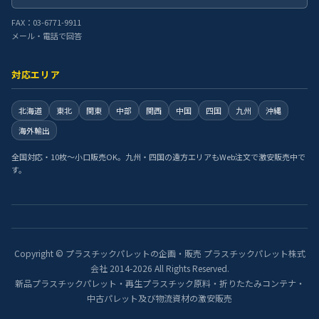
FAX：03-6771-9911
メール・電話で回答
対応エリア
北海道
東北
関東
中部
関西
中国
四国
九州
沖縄
海外輸出
全国対応・10枚〜小口販売OK。九州・四国の遠方エリアもWeb注文で激安販売中で
す。
Copyright © プラスチックパレットの企画・販売 プラスチックパレット株式
会社 2014-2026 All Rights Reserved.
新品プラスチックパレット・再生プラスチック原料・折りたたみコンテナ・
中古パレット及び物流資材の激安販売