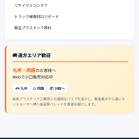
リサイクルコンテナ
トラック緩衝材ロジボード
再生プラスチック原料
🚚 遠方エリア歓迎
九州・四国
のお客様へ
Webで小口販売対応中
🐟 九州
🍊 四国
📦 10枚〜
岐阜プラスチック工業様との強固なパイプを活かし、製造拠点から遠いエ
ンドユーザー様へ高品質パレットを直接お届けします。