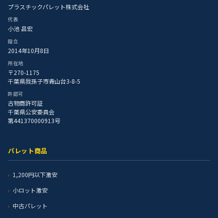
プラスチックパレット株式会社
代表
小池 昌宏
設立
2014年10月8日
所在地
〒270-1175
千葉県我孫子市青山台3-8-5
許認可
古物商許可証
千葉県公安委員会
第441370000913号
パレット商品
1,200円以下激安
小ロット激安
中古パレット