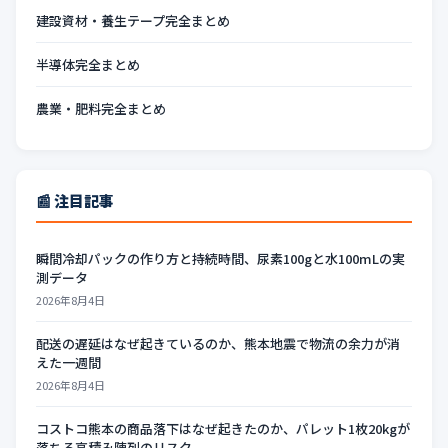
建設資材・養生テープ完全まとめ
半導体完全まとめ
農業・肥料完全まとめ
📰 注目記事
瞬間冷却パックの作り方と持続時間、尿素100gと水100mLの実
測データ
2026年8月4日
配送の遅延はなぜ起きているのか、熊本地震で物流の余力が消
えた一週間
2026年8月4日
コストコ熊本の商品落下はなぜ起きたのか、パレット1枚20kgが
落ちる高積み陳列のリスク