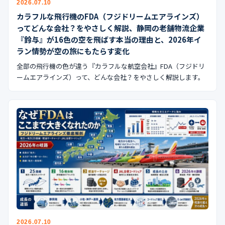
2026.07.10
公式ブログ
カラフルな飛行機のFDA（フジドリームエアラインズ）
ってどんな会社？をやさしく解説、静岡の老舗物流企業
会社案内
『鈴与』が16色の空を飛ばす本当の理由と、2026年イ
ラン情勢が空の旅にもたらす変化
🇺🇸
🇰🇷
🇹🇼
🇻🇳
全部の飛行機の色が違う『カラフルな航空会社』FDA（フジドリ
ームエアラインズ）って、どんな会社？をやさしく解説します。
2026.07.10