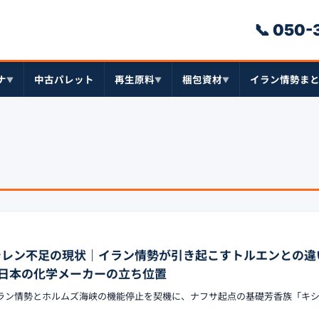
📞 050
ナ
中古パレット
再生原料
梱包資材
イラン情勢ま
▼
▼
▼
キシレン不足の現状｜イラン情勢が引き起こすトルエンとの違
日本の化学メーカーの立ち位置
たイラン情勢とホルムズ海峡の機能停止を契機に、ナフサ起点の基礎芳香族「キ