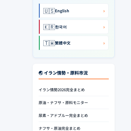
🇺🇸
›
English
🇰🇷
›
한국어
🇹🇼
›
繁體中文
🌏 イラン情勢・原料市況
イラン情勢2026完全まとめ
原油・ナフサ・原料モニター
尿素・アドブルー完全まとめ
ナフサ・原油完全まとめ