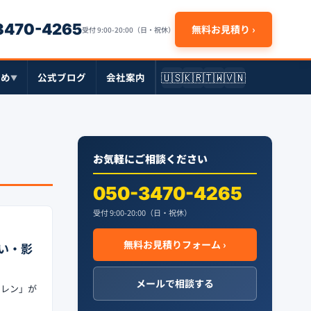
-3470-4265
無料お見積り ›
受付 9:00-20:00（日・祝休）
🇺🇸
🇰🇷
🇹🇼
🇻🇳
とめ
公式ブログ
会社案内
▼
お気軽にご相談ください
050-3470-4265
受付 9:00-20:00（日・祝休）
無料お見積りフォーム ›
い・影
メールで相談する
シレン」が