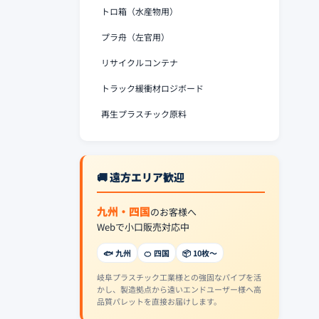
トロ箱（水産物用）
プラ舟（左官用）
リサイクルコンテナ
トラック緩衝材ロジボード
再生プラスチック原料
🚚 遠方エリア歓迎
九州・四国
のお客様へ
Webで小口販売対応中
🐟 九州
🍊 四国
📦 10枚〜
岐阜プラスチック工業様との強固なパイプを活
かし、製造拠点から遠いエンドユーザー様へ高
品質パレットを直接お届けします。