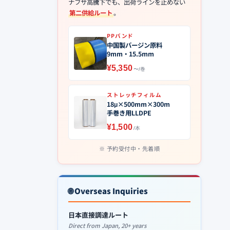
ナフサ高騰下でも、出荷ラインを止めない
第二供給ルート
。
PPバンド
中国製バージン原料
9mm・15.5mm
¥5,350
〜/巻
ストレッチフィルム
18μ×500mm×300m
手巻き用LLDPE
¥1,500
/本
予約受付中・先着順
🌐 Overseas Inquiries
日本直接調達ルート
Direct from Japan, 20+ years