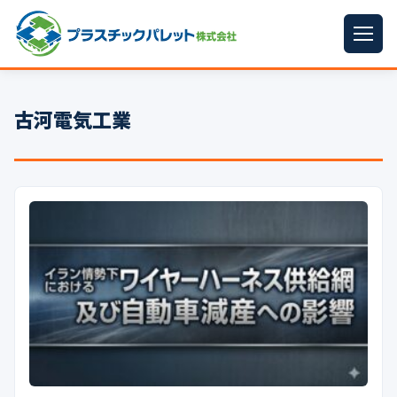
ホーム
古河電気工業
パレットサイズ
▼
プラパレット
▼
コンテナ
▼
中古パレット
再生原料
▼
梱包資材
▼
イラン情勢まとめ
▼