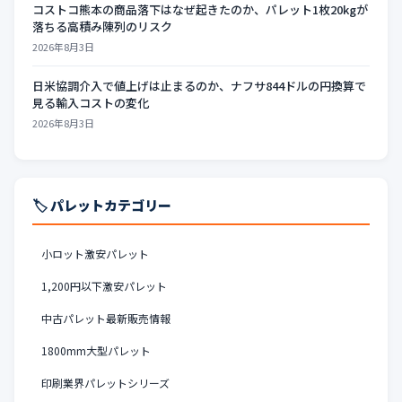
コストコ熊本の商品落下はなぜ起きたのか、パレット1枚20kgが
落ちる高積み陳列のリスク
2026年8月3日
日米協調介入で値上げは止まるのか、ナフサ844ドルの円換算で
見る輸入コストの変化
2026年8月3日
🏷️ パレットカテゴリー
小ロット激安パレット
1,200円以下激安パレット
中古パレット最新販売情報
1800mm大型パレット
印刷業界パレットシリーズ