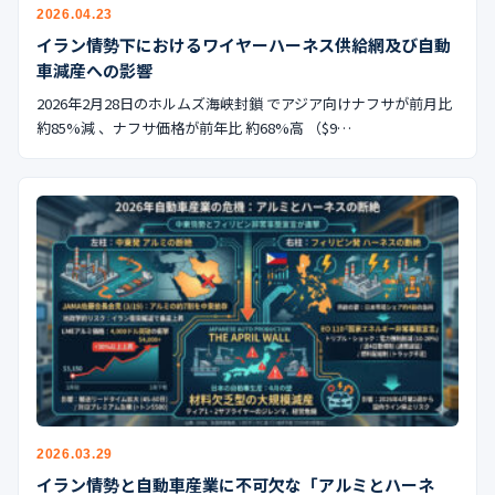
公式ブログ
2026.04.23
イラン情勢下におけるワイヤーハーネス供給網及び自動
会社案内
車減産への影響
2026年2月28日のホルムズ海峡封鎖 でアジア向けナフサが前月比
約85%減 、ナフサ価格が前年比 約68%高 （$9…
🇺🇸
🇰🇷
🇹🇼
🇻🇳
2026.03.29
イラン情勢と自動車産業に不可欠な「アルミとハーネ