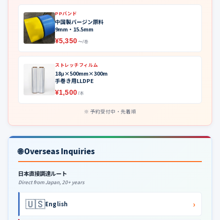
PPバンド
中国製バージン原料
9mm・15.5mm
¥5,350
〜/巻
ストレッチフィルム
18μ×500mm×300m
手巻き用LLDPE
¥1,500
/本
予約受付中・先着順
🌐 Overseas Inquiries
日本直接調達ルート
Direct from Japan, 20+ years
🇺🇸
›
English