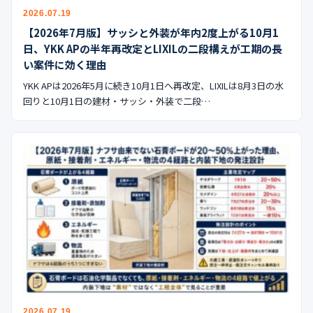
公式ブログ
2026.07.19
【2026年7月版】サッシと外装が年内2度上がる10月1
会社案内
日、YKK APの半年再改定とLIXILの二段構えが工期の長
い案件に効く理由
🇺🇸
🇰🇷
🇹🇼
🇻🇳
YKK APは2026年5月に続き10月1日へ再改定、LIXILは8月3日の水
回りと10月1日の建材・サッシ・外装で二段…
2026.07.19