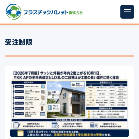
ホーム
受注制限
パレットサイズ
▼
プラパレット
▼
コンテナ
▼
中古パレット
再生原料
▼
梱包資材
▼
イラン情勢まとめ
▼