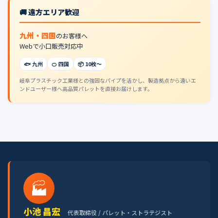
🚚 遠方エリア歓迎
九州・四国
のお客様へ
Webで小口販売対応中
🐟 九州
🍊 四国
📦 10枚〜
岐阜プラスチック工業様との強固なパイプを活かし、製造拠点から遠いエ
ンドユーザー様へ高品質パレットを直接お届けします。
🏭
小池 昌宏
代表取締役 / パレット・ストラテジスト