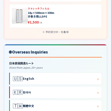
ストレッチフィルム
18μ×500mm×300m
手巻き用LLDPE
¥1,500
/本
予約受付中・先着順
🌐 Overseas Inquiries
日本直接調達ルート
Direct from Japan, 20+ years
🇺🇸
›
English
🇰🇷
›
한국어
🇹🇼
›
繁體中文