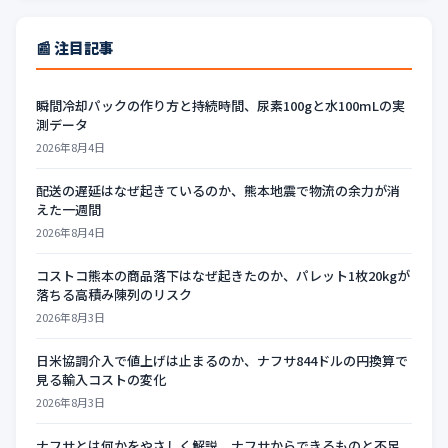
📰 注目記事
瞬間冷却パックの作り方と持続時間、尿素100gと水100mLの実
測データ
2026年8月4日
配送の遅延はなぜ起きているのか、熊本地震で物流の余力が消
えた一週間
2026年8月4日
コストコ熊本の商品落下はなぜ起きたのか、パレット1枚20kgが
落ちる高積み陳列のリスク
2026年8月3日
日米協調介入で値上げは止まるのか、ナフサ844ドルの円換算で
見る輸入コストの変化
2026年8月3日
ナフサとは何かをやさしく解説、ナフサからできるものと不足