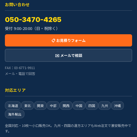
お問い合わせ
050-3470-4265
受付 9:00-20:00（日・祝除く）
📋 お見積りフォーム
✉️ メールで相談
FAX：03-6771-9911
メール・電話で回答
対応エリア
北海道
東北
関東
中部
関西
中国
四国
九州
沖縄
海外輸出
全国対応・10枚〜小口販売OK。九州・四国の遠方エリアもWeb注文で激安販売中で
す。