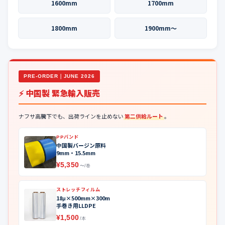
1600mm
1700mm
1800mm
1900mm〜
PRE-ORDER｜JUNE 2026
⚡ 中国製 緊急輸入販売
ナフサ高騰下でも、出荷ラインを止めない
第二供給ルート
。
PPバンド
中国製バージン原料
9mm・15.5mm
¥5,350
〜/巻
ストレッチフィルム
18μ×500mm×300m
手巻き用LLDPE
¥1,500
/本