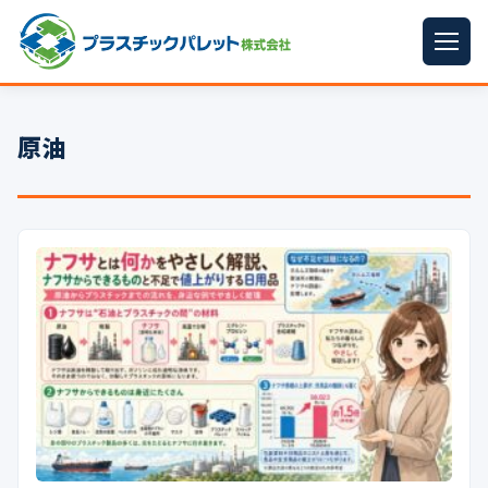
ホーム
原油
パレットサイズ
▼
プラパレット
▼
コンテナ
▼
中古パレット
再生原料
▼
梱包資材
▼
イラン情勢まとめ
▼