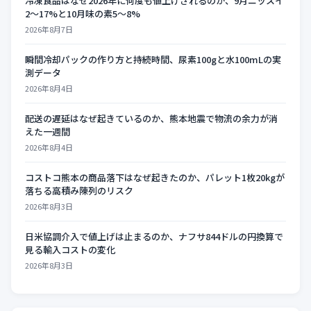
冷凍食品はなぜ2026年に何度も値上げされるのか、9月ニッスイ
2〜17%と10月味の素5〜8%
2026年8月7日
瞬間冷却パックの作り方と持続時間、尿素100gと水100mLの実
測データ
2026年8月4日
配送の遅延はなぜ起きているのか、熊本地震で物流の余力が消
えた一週間
2026年8月4日
コストコ熊本の商品落下はなぜ起きたのか、パレット1枚20kgが
落ちる高積み陳列のリスク
2026年8月3日
日米協調介入で値上げは止まるのか、ナフサ844ドルの円換算で
見る輸入コストの変化
2026年8月3日