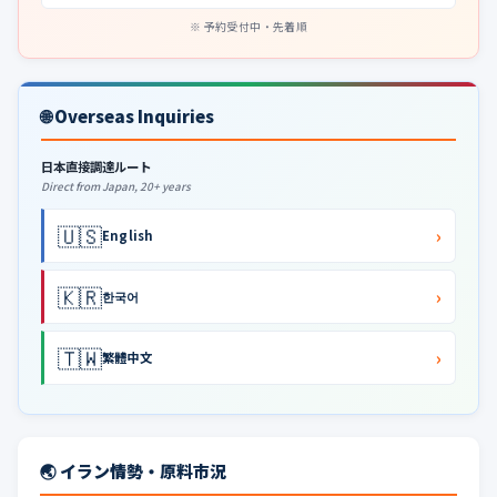
予約受付中・先着順
🌐 Overseas Inquiries
日本直接調達ルート
Direct from Japan, 20+ years
🇺🇸
›
English
🇰🇷
›
한국어
🇹🇼
›
繁體中文
🌏 イラン情勢・原料市況