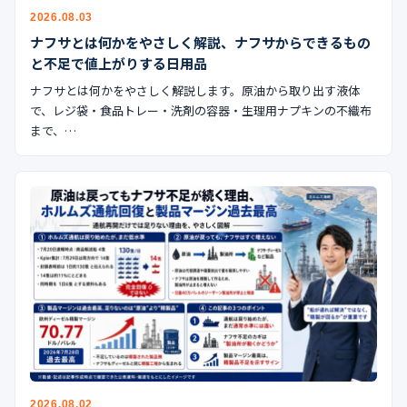
公式ブログ
2026.08.03
ナフサとは何かをやさしく解説、ナフサからできるもの
会社案内
と不足で値上がりする日用品
ナフサとは何かをやさしく解説します。原油から取り出す液体
🇺🇸
🇰🇷
🇹🇼
🇻🇳
で、レジ袋・食品トレー・洗剤の容器・生理用ナプキンの不織布
まで、…
2026.08.02