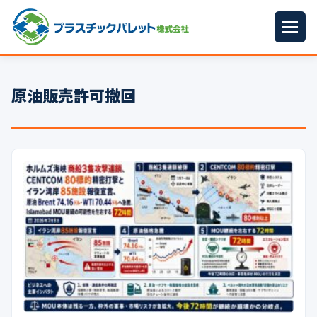
ホーム
原油販売許可撤回
パレットサイズ
▼
プラパレット
▼
コンテナ
▼
中古パレット
再生原料
▼
梱包資材
▼
イラン情勢まとめ
▼