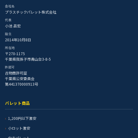
会社名
プラスチックパレット株式会社
代表
小池 昌宏
設立
2014年10月8日
所在地
〒270-1175
千葉県我孫子市青山台3-8-5
許認可
古物商許可証
千葉県公安委員会
第441370000913号
パレット商品
1,200円以下激安
小ロット激安
中古パレット