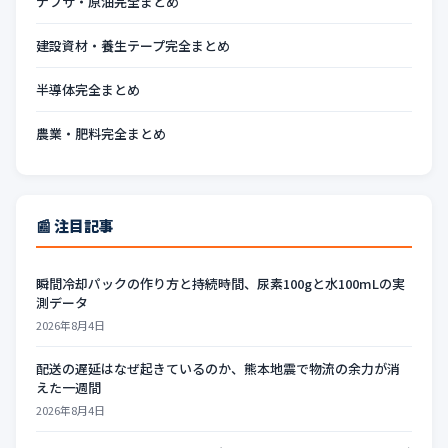
ナフサ・原油完全まとめ
建設資材・養生テープ完全まとめ
半導体完全まとめ
農業・肥料完全まとめ
📰 注目記事
瞬間冷却パックの作り方と持続時間、尿素100gと水100mLの実
測データ
2026年8月4日
配送の遅延はなぜ起きているのか、熊本地震で物流の余力が消
えた一週間
2026年8月4日