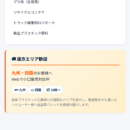
プラ舟（左官用）
リサイクルコンテナ
トラック緩衝材ロジボード
再生プラスチック原料
🚚 遠方エリア歓迎
九州・四国
のお客様へ
Webで小口販売対応中
🐟 九州
🍊 四国
📦 10枚〜
岐阜プラスチック工業様との強固なパイプを活かし、製造拠点から遠いエ
ンドユーザー様へ高品質パレットを直接お届けします。