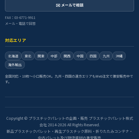
✉️ メールで相談
FAX：03-6771-9911
メール・電話で回答
対応エリア
北海道
東北
関東
中部
関西
中国
四国
九州
沖縄
海外輸出
全国対応・10枚〜小口販売OK。九州・四国の遠方エリアもWeb注文で激安販売中で
す。
Copyright © プラスチックパレットの企画・販売 プラスチックパレット株式
会社 2014-2026 All Rights Reserved.
新品プラスチックパレット・再生プラスチック原料・折りたたみコンテナ・
中古パレット及び物流資材の激安販売