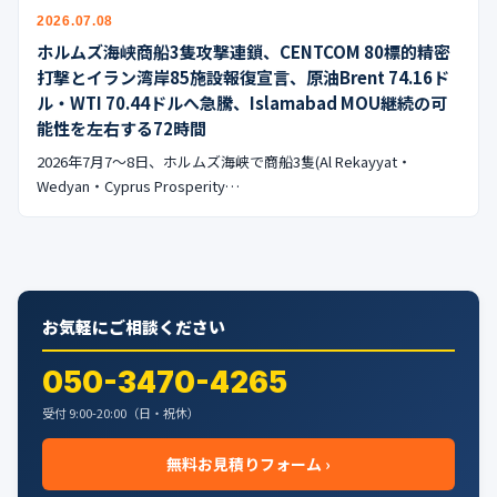
公式ブログ
2026.07.08
ホルムズ海峡商船3隻攻撃連鎖、CENTCOM 80標的精密
会社案内
打撃とイラン湾岸85施設報復宣言、原油Brent 74.16ド
ル・WTI 70.44ドルへ急騰、Islamabad MOU継続の可
能性を左右する72時間
🇺🇸
🇰🇷
🇹🇼
🇻🇳
2026年7月7〜8日、ホルムズ海峡で商船3隻(Al Rekayyat・
Wedyan・Cyprus Prosperity…
お気軽にご相談ください
050-3470-4265
受付 9:00-20:00（日・祝休）
無料お見積りフォーム ›