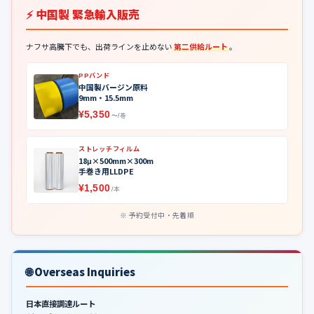
⚡ 中国製 緊急輸入販売
ナフサ高騰下でも、出荷ラインを止めない
第二供給ルート
。
PPバンド
中国製バージン原料
9mm・15.5mm
¥5,350
〜/巻
ストレッチフィルム
18μ×500mm×300m
手巻き用LLDPE
¥1,500
/本
予約受付中・先着順
🌐 Overseas Inquiries
日本直接調達ルート