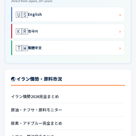
Direct from Japan, 20+ years
🇺🇸
›
English
🇰🇷
›
한국어
🇹🇼
›
繁體中文
🌏 イラン情勢・原料市況
イラン情勢2026完全まとめ
原油・ナフサ・原料モニター
尿素・アドブルー完全まとめ