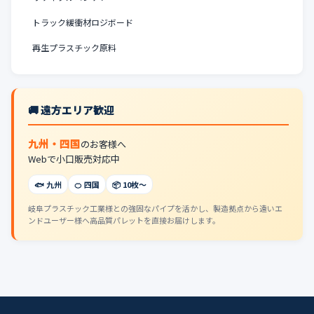
トラック緩衝材ロジボード
再生プラスチック原料
🚚 遠方エリア歓迎
九州・四国
のお客様へ
Webで小口販売対応中
🐟 九州
🍊 四国
📦 10枚〜
岐阜プラスチック工業様との強固なパイプを活かし、製造拠点から遠いエ
ンドユーザー様へ高品質パレットを直接お届けします。