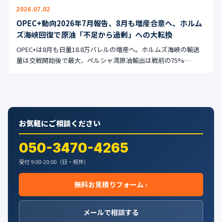
公式ブログ
2026.07.02
OPEC+動向2026年7月報告、8月も増産合意へ、ホルム
会社案内
ズ海峡回復で原油「不足から過剰」への大転換
OPEC+は8月も日量18.8万バレルの増産へ。ホルムズ海峡の輸送
🇺🇸
🇰🇷
🇹🇼
🇻🇳
量は交戦開始後で最大、ペルシャ湾原油輸出は戦前の75%…
お気軽にご相談ください
050-3470-4265
受付 9:00-20:00（日・祝休）
無料お見積りフォーム ›
メールで相談する