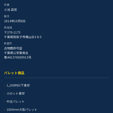
代表
小池 昌宏
設立
2014年10月8日
所在地
〒270-1175
千葉県我孫子市青山台3-8-5
許認可
古物商許可証
千葉県公安委員会
第441370000913号
パレット商品
1,200円以下激安
小ロット激安
中古パレット
1800mm大型パレット