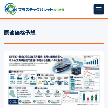
ホーム
原油価格予想
パレットサイズ
▼
プラパレット
▼
コンテナ
▼
中古パレット
再生原料
▼
梱包資材
▼
イラン情勢まとめ
▼