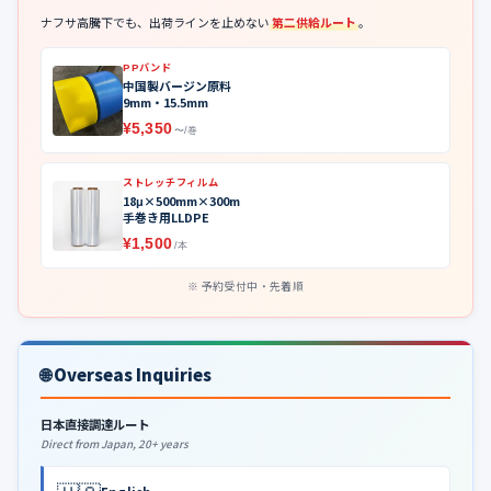
ナフサ高騰下でも、出荷ラインを止めない
第二供給ルート
。
PPバンド
中国製バージン原料
9mm・15.5mm
¥5,350
〜/巻
ストレッチフィルム
18μ×500mm×300m
手巻き用LLDPE
¥1,500
/本
予約受付中・先着順
🌐 Overseas Inquiries
日本直接調達ルート
Direct from Japan, 20+ years