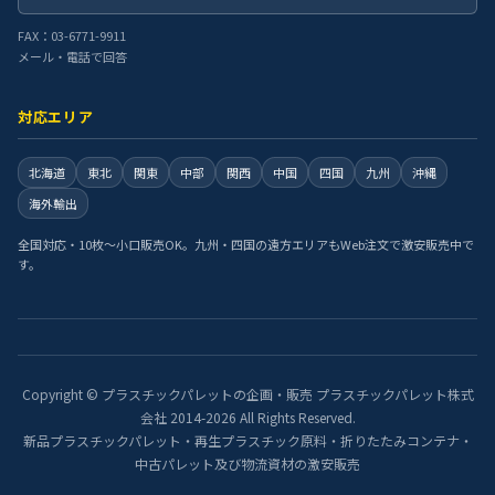
FAX：03-6771-9911
メール・電話で回答
対応エリア
北海道
東北
関東
中部
関西
中国
四国
九州
沖縄
海外輸出
全国対応・10枚〜小口販売OK。九州・四国の遠方エリアもWeb注文で激安販売中で
す。
Copyright © プラスチックパレットの企画・販売 プラスチックパレット株式
会社 2014-2026 All Rights Reserved.
新品プラスチックパレット・再生プラスチック原料・折りたたみコンテナ・
中古パレット及び物流資材の激安販売