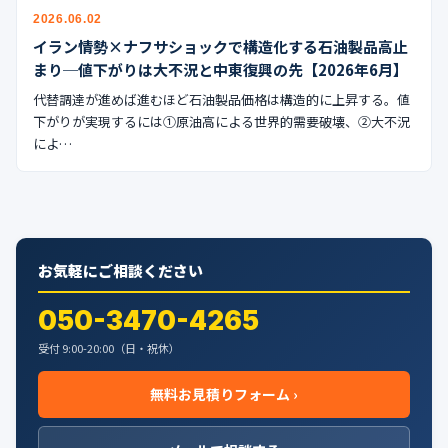
公式ブログ
2026.06.02
イラン情勢×ナフサショックで構造化する石油製品高止
会社案内
まり─値下がりは大不況と中東復興の先【2026年6月】
代替調達が進めば進むほど石油製品価格は構造的に上昇する。値
🇺🇸
🇰🇷
🇹🇼
🇻🇳
下がりが実現するには①原油高による世界的需要破壊、②大不況
によ…
お気軽にご相談ください
050-3470-4265
受付 9:00-20:00（日・祝休）
無料お見積りフォーム ›