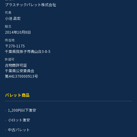
プラスチックパレット株式会社
代表
小池 昌宏
設立
2014年10月8日
所在地
〒270-1175
千葉県我孫子市青山台3-8-5
許認可
古物商許可証
千葉県公安委員会
第441370000913号
パレット商品
1,200円以下激安
小ロット激安
中古パレット