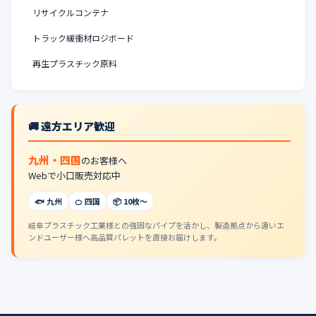
リサイクルコンテナ
トラック緩衝材ロジボード
再生プラスチック原料
🚚 遠方エリア歓迎
九州・四国
のお客様へ
Webで小口販売対応中
🐟 九州
🍊 四国
📦 10枚〜
岐阜プラスチック工業様との強固なパイプを活かし、製造拠点から遠いエ
ンドユーザー様へ高品質パレットを直接お届けします。