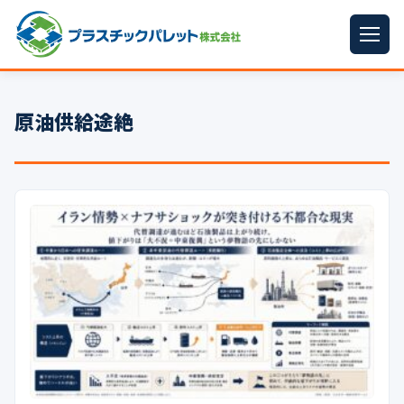
ホーム
原油供給途絶
パレットサイズ
▼
プラパレット
▼
コンテナ
▼
中古パレット
再生原料
▼
梱包資材
▼
イラン情勢まとめ
▼