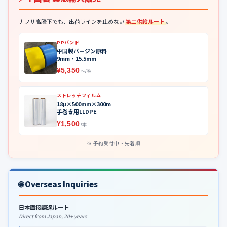
ナフサ高騰下でも、出荷ラインを止めない
第二供給ルート
。
PPバンド
中国製バージン原料
9mm・15.5mm
¥5,350
〜/巻
ストレッチフィルム
18μ×500mm×300m
手巻き用LLDPE
¥1,500
/本
予約受付中・先着順
🌐 Overseas Inquiries
日本直接調達ルート
Direct from Japan, 20+ years