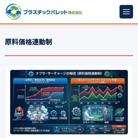
ホーム
原料価格連動制
パレットサイズ
▼
プラパレット
▼
コンテナ
▼
中古パレット
再生原料
▼
梱包資材
▼
イラン情勢まとめ
▼