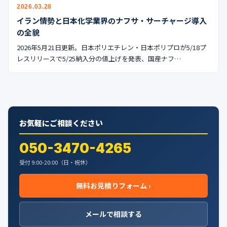
公式ブログ
2026.03.28
イラン情勢と日本化学業界のナフサ・サーチャージ導入
会社案内
の全貌
2026年5月21日更新。日本ポリエチレン・日本ポリプロが5/18プ
レスリリースで5/25納入分の値上げを発表、国産ナフ…
🇺🇸
🇰🇷
🇹🇼
🇻🇳
お気軽にご相談ください
050-3470-4265
受付 9:00-20:00（日・祝休）
無料お見積りフォーム ›
メールで相談する