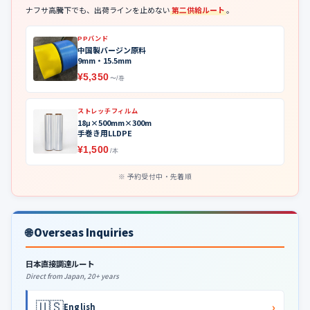
ナフサ高騰下でも、出荷ラインを止めない
第二供給ルート
。
PPバンド
中国製バージン原料
9mm・15.5mm
¥5,350
〜/巻
ストレッチフィルム
18μ×500mm×300m
手巻き用LLDPE
¥1,500
/本
予約受付中・先着順
🌐 Overseas Inquiries
日本直接調達ルート
Direct from Japan, 20+ years
🇺🇸
›
English