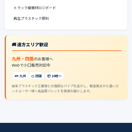
トラック緩衝材ロジボード
再生プラスチック原料
🚚 遠方エリア歓迎
九州・四国
のお客様へ
Webで小口販売対応中
🐟 九州
🍊 四国
📦 10枚〜
岐阜プラスチック工業様との強固なパイプを活かし、製造拠点から遠いエ
ンドユーザー様へ高品質パレットを直接お届けします。