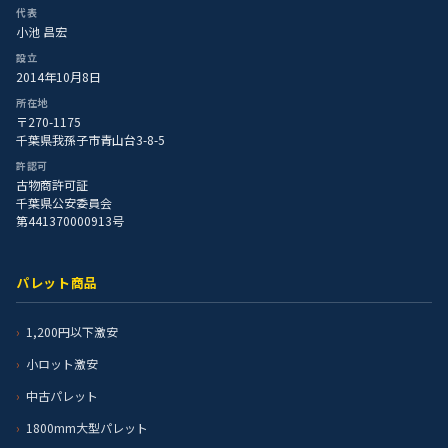
代表
小池 昌宏
設立
2014年10月8日
所在地
〒270-1175
千葉県我孫子市青山台3-8-5
許認可
古物商許可証
千葉県公安委員会
第441370000913号
パレット商品
1,200円以下激安
小ロット激安
中古パレット
1800mm大型パレット