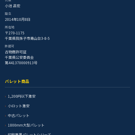
小池 昌宏
設立
2014年10月8日
所在地
〒270-1175
千葉県我孫子市青山台3-8-5
許認可
古物商許可証
千葉県公安委員会
第441370000913号
パレット商品
1,200円以下激安
小ロット激安
中古パレット
1800mm大型パレット
印刷業界パレットシリーズ