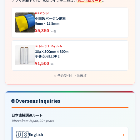
ナフサ高騰下でも、出荷ラインを止めない
第二供給ルート
。
PPバンド
中国製バージン原料
9mm・15.5mm
¥5,350
〜/巻
ストレッチフィルム
18μ×500mm×300m
手巻き用LLDPE
¥1,500
/本
予約受付中・先着順
🌐 Overseas Inquiries
日本直接調達ルート
Direct from Japan, 20+ years
🇺🇸
›
English