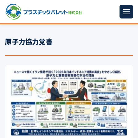
ホーム
原子力協力覚書
パレットサイズ
▼
プラパレット
▼
コンテナ
▼
中古パレット
再生原料
▼
梱包資材
▼
イラン情勢まとめ
▼