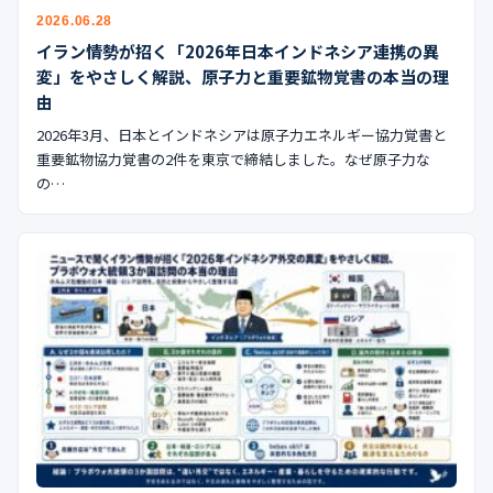
公式ブログ
2026.06.28
イラン情勢が招く「2026年日本インドネシア連携の異
会社案内
変」をやさしく解説、原子力と重要鉱物覚書の本当の理
由
🇺🇸
🇰🇷
🇹🇼
🇻🇳
2026年3月、日本とインドネシアは原子力エネルギー協力覚書と
重要鉱物協力覚書の2件を東京で締結しました。なぜ原子力な
の…