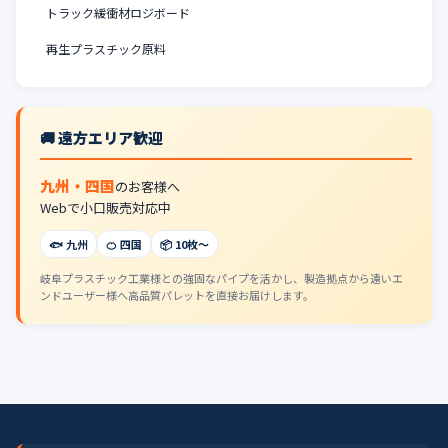
トラック緩衝材ロジボード
再生プラスチック原料
🚚 遠方エリア歓迎
九州・四国
のお客様へ
Webで小口販売対応中
🐟 九州
🍊 四国
📦 10枚〜
岐阜プラスチック工業様との強固なパイプを活かし、製造拠点から遠いエ
ンドユーザー様へ高品質パレットを直接お届けします。