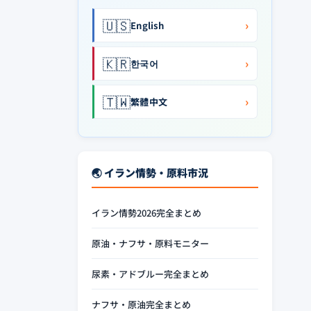
🇺🇸
›
English
🇰🇷
›
한국어
🇹🇼
›
繁體中文
🌏 イラン情勢・原料市況
イラン情勢2026完全まとめ
原油・ナフサ・原料モニター
尿素・アドブルー完全まとめ
ナフサ・原油完全まとめ