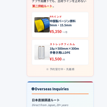
ナフサ高騰下でも、出荷ラインを止めない
第二供給ルート
。
PPバンド
中国製バージン原料
9mm・15.5mm
¥5,350
〜/巻
ストレッチフィルム
18μ×500mm×300m
手巻き用LLDPE
¥1,500
/本
予約受付中・先着順
🌐 Overseas Inquiries
日本直接調達ルート
Direct from Japan, 20+ years