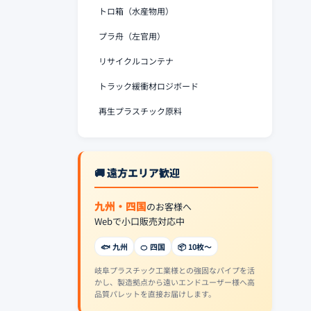
トロ箱（水産物用）
プラ舟（左官用）
リサイクルコンテナ
トラック緩衝材ロジボード
再生プラスチック原料
🚚 遠方エリア歓迎
九州・四国
のお客様へ
Webで小口販売対応中
🐟 九州
🍊 四国
📦 10枚〜
岐阜プラスチック工業様との強固なパイプを活
かし、製造拠点から遠いエンドユーザー様へ高
品質パレットを直接お届けします。