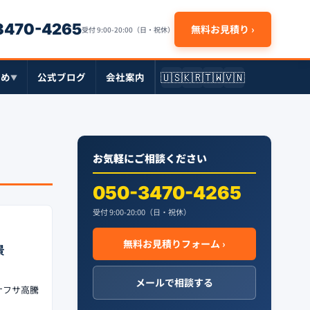
-3470-4265
無料お見積り ›
受付 9:00-20:00（日・祝休）
🇺🇸
🇰🇷
🇹🇼
🇻🇳
とめ
公式ブログ
会社案内
▼
お気軽にご相談ください
050-3470-4265
受付 9:00-20:00（日・祝休）
無料お見積りフォーム ›
景
メールで相談する
ナフサ高騰