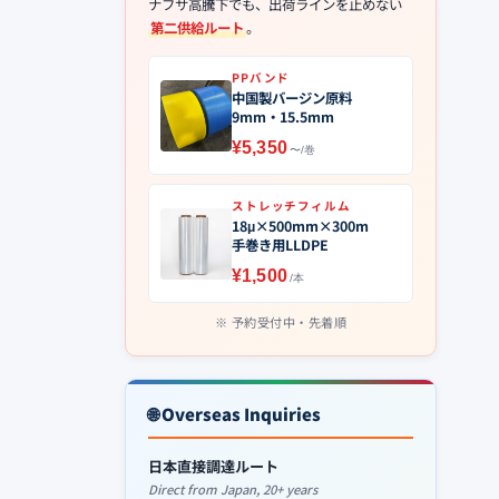
ナフサ高騰下でも、出荷ラインを止めない
第二供給ルート
。
PPバンド
中国製バージン原料
9mm・15.5mm
¥5,350
〜/巻
ストレッチフィルム
18μ×500mm×300m
手巻き用LLDPE
¥1,500
/本
予約受付中・先着順
🌐 Overseas Inquiries
日本直接調達ルート
Direct from Japan, 20+ years