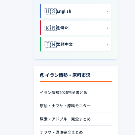
🇺🇸
›
English
🇰🇷
›
한국어
🇹🇼
›
繁體中文
🌏 イラン情勢・原料市況
イラン情勢2026完全まとめ
原油・ナフサ・原料モニター
尿素・アドブルー完全まとめ
ナフサ・原油完全まとめ