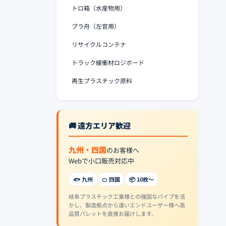
トロ箱（水産物用）
プラ舟（左官用）
リサイクルコンテナ
トラック緩衝材ロジボード
再生プラスチック原料
🚚 遠方エリア歓迎
九州・四国
のお客様へ
Webで小口販売対応中
🐟 九州
🍊 四国
📦 10枚〜
岐阜プラスチック工業様との強固なパイプを活
かし、製造拠点から遠いエンドユーザー様へ高
品質パレットを直接お届けします。