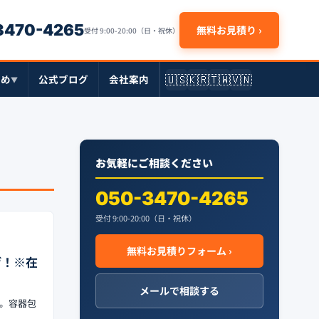
-3470-4265
無料お見積り ›
受付 9:00-20:00（日・祝休）
🇺🇸
🇰🇷
🇹🇼
🇻🇳
とめ
公式ブログ
会社案内
▼
お気軽にご相談ください
050-3470-4265
受付 9:00-20:00（日・祝休）
無料お見積りフォーム ›
げ！※在
メールで相談する
供。容器包