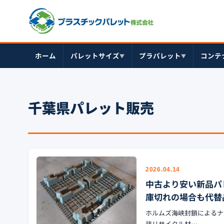
ホーム
パレットサイズ
プラパレット
コンテ
▼
▼
千葉県パレット販売
2026.04.14
中古より安い新品パ
庫切れの場合も代替
ホルムズ海峡封鎖によるナ
装リサイクル材…