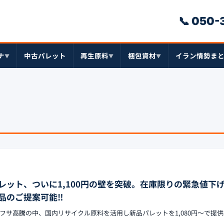
📞 050
ナ
中古パレット
再生原料
梱包資材
イラン情勢ま
▼
▼
▼
レット、ついに1,100円の壁を突破。在庫限りの緊急値下
品のご提案可能‼︎
フサ高騰の中、国内リサイクル原料を活用し新品パレットを1,080円〜で提