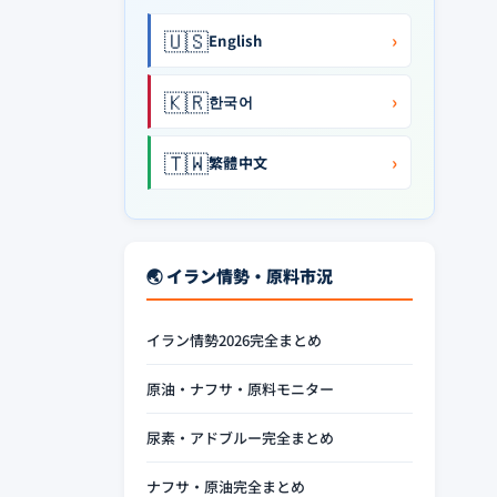
🇺🇸
›
English
🇰🇷
›
한국어
🇹🇼
›
繁體中文
🌏 イラン情勢・原料市況
イラン情勢2026完全まとめ
原油・ナフサ・原料モニター
尿素・アドブルー完全まとめ
ナフサ・原油完全まとめ