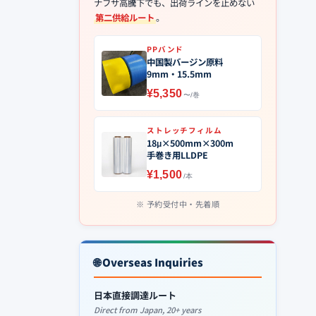
ナフサ高騰下でも、出荷ラインを止めない
第二供給ルート
。
PPバンド
中国製バージン原料
9mm・15.5mm
¥5,350
〜/巻
ストレッチフィルム
18μ×500mm×300m
手巻き用LLDPE
¥1,500
/本
予約受付中・先着順
🌐 Overseas Inquiries
日本直接調達ルート
Direct from Japan, 20+ years