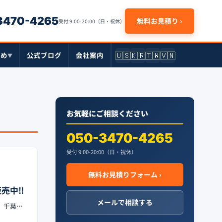
-3470-4265
無料お見積り ›
受付 9:00-20:00（日・祝休）
🇺🇸
🇰🇷
🇹🇼
🇻🇳
とめ
公式ブログ
会社案内
▼
お気軽にご相談ください
050-3470-4265
受付 9:00-20:00（日・祝休）
無料お見積りフォーム ›
売中‼︎
メールで相談する
用。千葉…