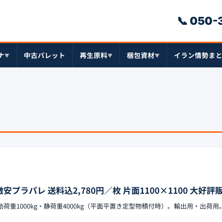
📞 050
ナ
中古パレット
再生原料
梱包資材
イラン情勢ま
▼
▼
▼
安プラパレ 送料込2,780円／枚 片面1100×1100 大好評販
0H、動荷重1000kg・静荷重4000kg（平面平置き定型物積付時）。輸出用・出荷