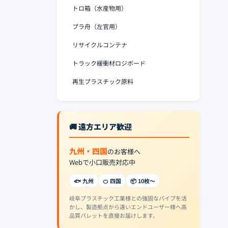
トロ箱（水産物用）
プラ舟（左官用）
リサイクルコンテナ
トラック緩衝材ロジボード
再生プラスチック原料
🚚 遠方エリア歓迎
九州・四国
のお客様へ
Webで小口販売対応中
🐟 九州
🍊 四国
📦 10枚〜
岐阜プラスチック工業様との強固なパイプを活
かし、製造拠点から遠いエンドユーザー様へ高
品質パレットを直接お届けします。