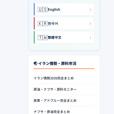
🇺🇸
›
English
🇰🇷
›
한국어
🇹🇼
›
繁體中文
🌏 イラン情勢・原料市況
イラン情勢2026完全まとめ
原油・ナフサ・原料モニター
尿素・アドブルー完全まとめ
ナフサ・原油完全まとめ