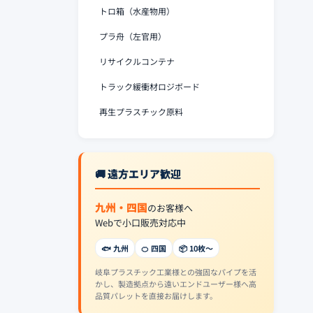
トロ箱（水産物用）
プラ舟（左官用）
リサイクルコンテナ
トラック緩衝材ロジボード
再生プラスチック原料
🚚 遠方エリア歓迎
九州・四国
のお客様へ
Webで小口販売対応中
🐟 九州
🍊 四国
📦 10枚〜
岐阜プラスチック工業様との強固なパイプを活
かし、製造拠点から遠いエンドユーザー様へ高
品質パレットを直接お届けします。