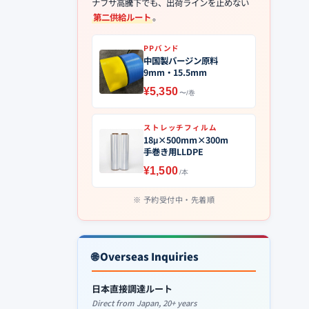
ナフサ高騰下でも、出荷ラインを止めない
第二供給ルート
。
PPバンド
中国製バージン原料
9mm・15.5mm
¥5,350
〜/巻
ストレッチフィルム
18μ×500mm×300m
手巻き用LLDPE
¥1,500
/本
予約受付中・先着順
🌐 Overseas Inquiries
日本直接調達ルート
Direct from Japan, 20+ years