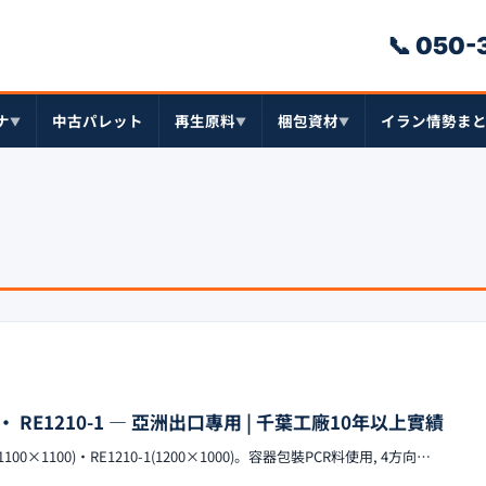
📞 050
ナ
中古パレット
再生原料
梱包資材
イラン情勢ま
▼
▼
▼
・ RE1210-1 — 亞洲出口專用 | 千葉工廠10年以上實績
0×1100)・RE1210-1(1200×1000)。容器包裝PCR料使用, 4方向…