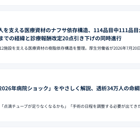
14人を支える医療資材のナフサ依存構造、114品目中111品
月までの経緯と診療報酬改定20点引き下げの同時進行
4,512施設を支える医療資材の樹脂依存構造を整理。厚生労働省が2026年7月20
2026年病院ショック」をやさしく解説、透析34万人の命
では「点滴チューブが足りなくなるかも」「手術の日程を調整する必要が出てき