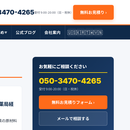
-3470-4265
無料お見積り ›
受付 9:00-20:00（日・祝休）
🇺🇸
🇰🇷
🇹🇼
🇻🇳
とめ
公式ブログ
会社案内
▼
お気軽にご相談ください
050-3470-4265
受付 9:00-20:00（日・祝休）
無料お見積りフォーム ›
薬局経
メールで相談する
薬の原材料