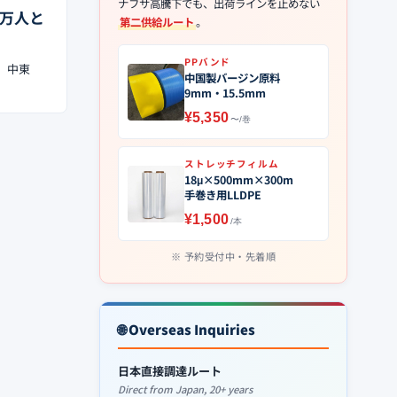
ナフサ高騰下でも、出荷ラインを止めない
4万人と
第二供給ルート
。
PPバンド
達。中東
中国製バージン原料
9mm・15.5mm
¥5,350
〜/巻
ストレッチフィルム
18μ×500mm×300m
手巻き用LLDPE
¥1,500
/本
予約受付中・先着順
🌐 Overseas Inquiries
日本直接調達ルート
Direct from Japan, 20+ years