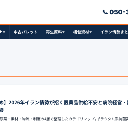
📞 050
ナ
中古パレット
再生原料
梱包資材
イラン情勢ま
▼
▼
▼
め】2026年イラン情勢が招く医薬品供給不安と病院経営・
響
原薬・素材・物流・制度の4層で整理したカテゴリマップ。βラクタム系抗菌