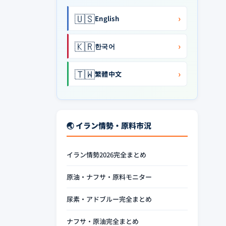
🇺🇸
›
English
🇰🇷
›
한국어
🇹🇼
›
繁體中文
🌏 イラン情勢・原料市況
イラン情勢2026完全まとめ
原油・ナフサ・原料モニター
尿素・アドブルー完全まとめ
ナフサ・原油完全まとめ