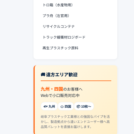
トロ箱（水産物用）
プラ舟（左官用）
リサイクルコンテナ
トラック緩衝材ロジボード
再生プラスチック原料
🚚 遠方エリア歓迎
九州・四国
のお客様へ
Webで小口販売対応中
🐟 九州
🍊 四国
📦 10枚〜
岐阜プラスチック工業様との強固なパイプを活
かし、製造拠点から遠いエンドユーザー様へ高
品質パレットを直接お届けします。