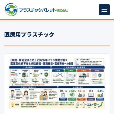
ホーム
医療用プラスチック
パレットサイズ
▼
プラパレット
▼
コンテナ
▼
中古パレット
再生原料
▼
梱包資材
▼
イラン情勢まとめ
▼