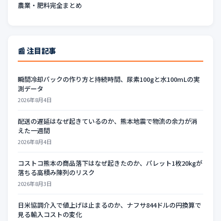
農業・肥料完全まとめ
📰 注目記事
瞬間冷却パックの作り方と持続時間、尿素100gと水100mLの実
測データ
2026年8月4日
配送の遅延はなぜ起きているのか、熊本地震で物流の余力が消
えた一週間
2026年8月4日
コストコ熊本の商品落下はなぜ起きたのか、パレット1枚20kgが
落ちる高積み陳列のリスク
2026年8月3日
日米協調介入で値上げは止まるのか、ナフサ844ドルの円換算で
見る輸入コストの変化