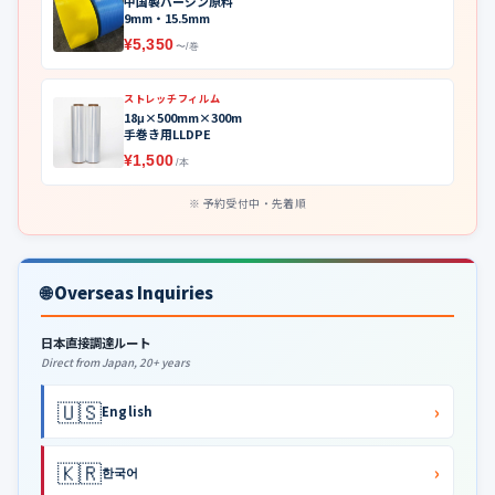
中国製バージン原料
9mm・15.5mm
¥5,350
〜/巻
ストレッチフィルム
18μ×500mm×300m
手巻き用LLDPE
¥1,500
/本
予約受付中・先着順
🌐 Overseas Inquiries
日本直接調達ルート
Direct from Japan, 20+ years
🇺🇸
›
English
🇰🇷
›
한국어