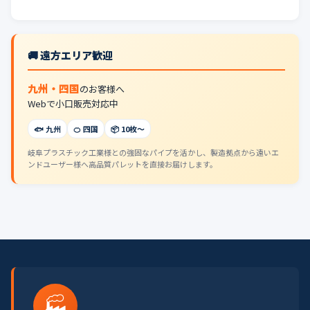
🚚 遠方エリア歓迎
九州・四国
のお客様へ
Webで小口販売対応中
🐟 九州
🍊 四国
📦 10枚〜
岐阜プラスチック工業様との強固なパイプを活かし、製造拠点から遠いエ
ンドユーザー様へ高品質パレットを直接お届けします。
🏭