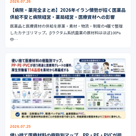
2026.07.26
公式ブログ
【病院・薬完全まとめ】2026年イラン情勢が招く医薬品
供給不安と病院経営・薬局経営・医療資材への影響
会社案内
医薬品と医療資材の供給を原薬・素材・物流・制度の4層で整理
したカテゴリマップ。βラクタム系抗菌薬の原材料はほぼ100%
🇺🇸
🇰🇷
🇹🇼
🇻🇳
中…
2026.07.25
使い捨て医療材料の樹脂別マップ、PP・PE・PVCが担