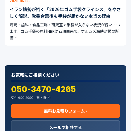
2026.06.08
公式ブログ
イラン情勢が招く「2026年ゴム手袋クライシス」をやさ
しく解説、覚書合意後も手袋が届かない本当の理由
会社案内
病院・歯科・食品工場・研究室で手袋が入らない状況が続いてい
ます。ゴム手袋の原料NBRは石油由来で、ホルムズ海峡封鎖の影
🇺🇸
🇰🇷
🇹🇼
🇻🇳
響…
お気軽にご相談ください
050-3470-4265
受付 9:00-20:00（日・祝休）
無料お見積りフォーム ›
メールで相談する