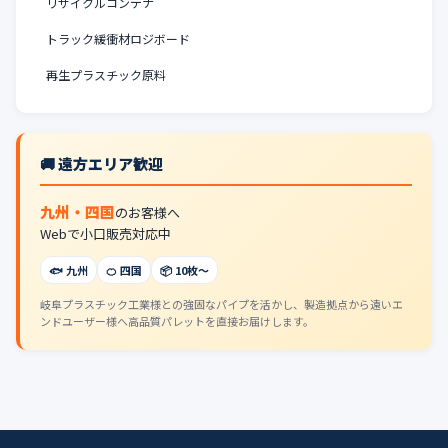
リサイクルコンテナ
トラック緩衝材ロジボード
再生プラスチック原料
🚚 遠方エリア歓迎
九州・四国
のお客様へ
Webで小口販売対応中
🐟 九州
🍊 四国
📦 10枚〜
岐阜プラスチック工業様との強固なパイプを活かし、製造拠点から遠いエ
ンドユーザー様へ高品質パレットを直接お届けします。