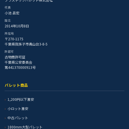
代表
小池 昌宏
設立
2014年10月8日
所在地
〒270-1175
千葉県我孫子市青山台3-8-5
許認可
古物商許可証
千葉県公安委員会
第441370000913号
パレット商品
1,200円以下激安
小ロット激安
中古パレット
1800mm大型パレット