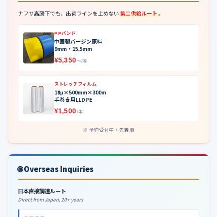
ナフサ高騰下でも、出荷ラインを止めない
第二供給ルート
。
PPバンド
中国製バージン原料
9mm・15.5mm
¥5,350
〜/巻
ストレッチフィルム
18μ×500mm×300m
手巻き用LLDPE
¥1,500
/本
予約受付中・先着順
🌐 Overseas Inquiries
日本直接調達ルート
Direct from Japan, 20+ years