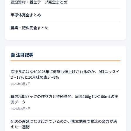
建設資材・養生テープ完全まとめ
半導体完全まとめ
農業・肥料完全まとめ
📰 注目記事
冷凍食品はなぜ2026年に何度も値上げされるのか、9月ニッスイ
2〜17%と10月味の素5〜8%
2026年8月7日
瞬間冷却パックの作り方と持続時間、尿素100gと水100mLの実
測データ
2026年8月4日
配送の遅延はなぜ起きているのか、熊本地震で物流の余力が消
えた一週間