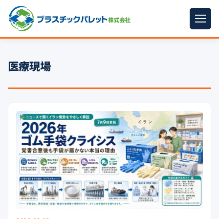
ホーム
医療現場
パレットサイズ
▼
プラパレット
▼
コンテナ
▼
中古パレット
再生原料
▼
梱包資材
▼
イラン情勢まとめ
▼